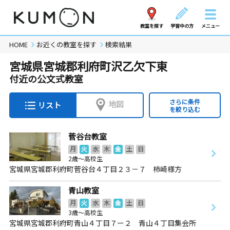
教室を探す
学習中の方
メニュー
HOME
お近くの教室を探す
検索結果
宮城県宮城郡利府町沢乙欠下東
付近の公文式教室
さらに条件
地図
リスト
を絞り込む
菅谷台教室
月
火
水
木
金
土
日
2歳～高校生
宮城県宮城郡利府町菅谷台４丁目２３－７ 柿崎様方
青山教室
月
火
水
木
金
土
日
3歳～高校生
宮城県宮城郡利府町青山４丁目７ー２ 青山４丁目集会所