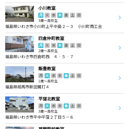
小川教室
月
火
水
木
金
土
日
3歳～高校生
福島県いわき市小川町上平中島２－３ 小川町商工会
四倉仲町教室
月
火
水
木
金
土
日
2歳～高校生
福島県いわき市四倉町西 ４‐５‐７
飯豊教室
月
火
水
木
金
土
日
1歳～高校生
福島県相馬市新田鷺打４
平窪北教室
月
火
水
木
金
土
日
3歳～高校生
福島県いわき市平中平窪２丁目５－６
草野駅前教室