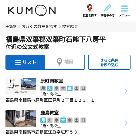
教室を探す
学習中の方
メニュー
HOME
お近くの教室を探す
検索結果
福島県双葉郡双葉町石熊下八房平
付近の公文式教室
さらに条件
地図
リスト
を絞り込む
原町南教室
月
火
水
木
金
土
日
3歳～高校生
福島県南相馬市原町区国見町２丁目１２３－１
鹿島教室
月
火
水
木
金
土
日
3歳～高校生
福島県南相馬市鹿島区江垂字広町５３