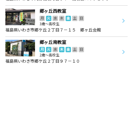
郷ヶ丘西教室
月
火
水
木
金
土
日
3歳～高校生
福島県いわき市郷ケ丘２丁目７－１５ 郷ヶ丘会館
郷ヶ丘南教室
月
火
水
木
金
土
日
2歳～高校生
福島県いわき市郷ケ丘２丁目９７－１０
郷ヶ丘南教室
月
火
水
木
金
土
日
2歳～高校生
福島県いわき市郷ケ丘２丁目９７－１０
川俣・飯舘教室
月
火
水
木
金
土
日
4歳～高校生
福島県伊達郡川俣町瓦町４５