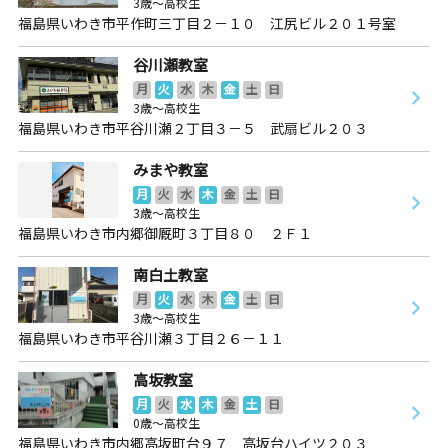
3歳～高校生
福島県いわき市平作町三丁目２－１０ 江尻ビル２０１号室
谷川瀬教室
月
火
水
木
金
土
日
3歳～高校生
福島県いわき市平谷川瀬２丁目３－５ 武扇ビル２０３
みまや教室
月
火
水
木
金
土
日
3歳～高校生
福島県いわき市内郷御厩町３丁目８０ ２Ｆ１
南白土教室
月
火
水
木
金
土
日
3歳～高校生
福島県いわき市平谷川瀬３丁目２６－１１
高坂教室
月
火
水
木
金
土
日
0歳～高校生
福島県いわき市内郷高坂町台９７ 高坂台ハイツ２０３