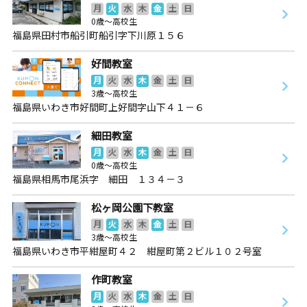
月
火
水
木
金
土
日
0歳～高校生
福島県田村市船引町船引字下川原１５６
好間教室
月
火
水
木
金
土
日
3歳～高校生
福島県いわき市好間町上好間字山下４１－６
細田教室
月
火
水
木
金
土
日
0歳～高校生
福島県相馬市尾浜字 細田 １３４－３
松ヶ岡公園下教室
月
火
水
木
金
土
日
3歳～高校生
福島県いわき市平紺屋町４２ 紺屋町第２ビル１０２号室
作町教室
月
火
水
木
金
土
日