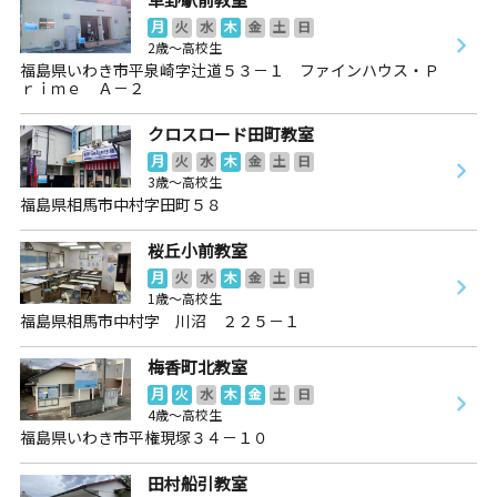
月
火
水
木
金
土
日
2歳～高校生
福島県いわき市平泉崎字辻道５３－１ ファインハウス・Ｐ
ｒｉｍｅ Ａ－２
クロスロード田町教室
月
火
水
木
金
土
日
3歳～高校生
福島県相馬市中村字田町５８
桜丘小前教室
月
火
水
木
金
土
日
1歳～高校生
福島県相馬市中村字 川沼 ２２５－１
梅香町北教室
月
火
水
木
金
土
日
4歳～高校生
福島県いわき市平権現塚３４－１０
田村船引教室