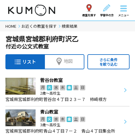
教室を探す
学習中の方
メニュー
HOME
お近くの教室を探す
検索結果
宮城県宮城郡利府町沢乙
付近の公文式教室
さらに条件
地図
リスト
を絞り込む
菅谷台教室
月
火
水
木
金
土
日
2歳～高校生
宮城県宮城郡利府町菅谷台４丁目２３－７ 柿崎様方
青山教室
月
火
水
木
金
土
日
3歳～高校生
宮城県宮城郡利府町青山４丁目７ー２ 青山４丁目集会所