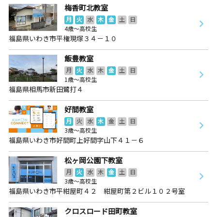
梅香町北教室
月
火
水
木
金
土
日
4歳～高校生
福島県いわき市平権現塚３４－１０
飯豊教室
月
火
水
木
金
土
日
1歳～高校生
福島県相馬市新田鷺打４
好間教室
月
火
水
木
金
土
日
3歳～高校生
福島県いわき市好間町上好間字山下４１－６
松ヶ岡公園下教室
月
火
水
木
金
土
日
3歳～高校生
福島県いわき市平紺屋町４２ 紺屋町第２ビル１０２号室
クロスロード田町教室