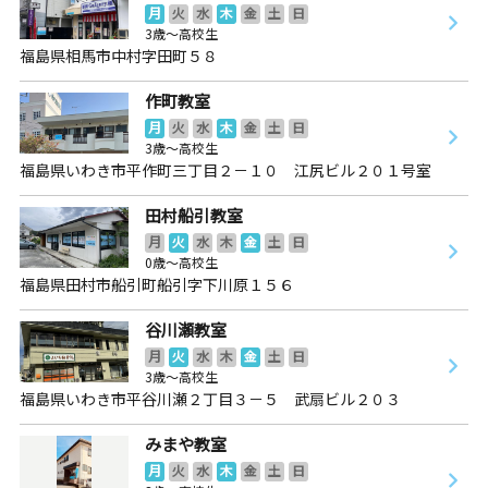
月
火
水
木
金
土
日
3歳～高校生
福島県相馬市中村字田町５８
作町教室
月
火
水
木
金
土
日
3歳～高校生
福島県いわき市平作町三丁目２－１０ 江尻ビル２０１号室
田村船引教室
月
火
水
木
金
土
日
0歳～高校生
福島県田村市船引町船引字下川原１５６
谷川瀬教室
月
火
水
木
金
土
日
3歳～高校生
福島県いわき市平谷川瀬２丁目３－５ 武扇ビル２０３
みまや教室
月
火
水
木
金
土
日