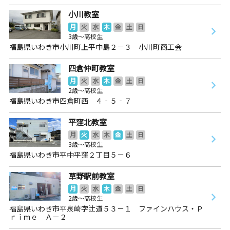
小川教室
月
火
水
木
金
土
日
3歳～高校生
福島県いわき市小川町上平中島２－３ 小川町商工会
四倉仲町教室
月
火
水
木
金
土
日
2歳～高校生
福島県いわき市四倉町西 ４‐５‐７
平窪北教室
月
火
水
木
金
土
日
3歳～高校生
福島県いわき市平中平窪２丁目５－６
草野駅前教室
月
火
水
木
金
土
日
2歳～高校生
福島県いわき市平泉崎字辻道５３－１ ファインハウス・Ｐ
ｒｉｍｅ Ａ－２