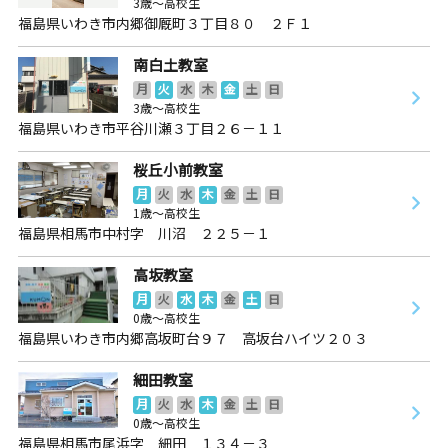
3歳～高校生
福島県いわき市内郷御厩町３丁目８０ ２Ｆ１
南白土教室
月
火
水
木
金
土
日
3歳～高校生
福島県いわき市平谷川瀬３丁目２６－１１
桜丘小前教室
月
火
水
木
金
土
日
1歳～高校生
福島県相馬市中村字 川沼 ２２５－１
高坂教室
月
火
水
木
金
土
日
0歳～高校生
福島県いわき市内郷高坂町台９７ 高坂台ハイツ２０３
細田教室
月
火
水
木
金
土
日
0歳～高校生
福島県相馬市尾浜字 細田 １３４－３