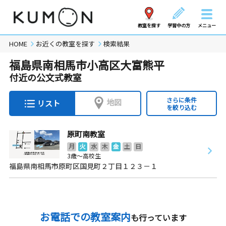
教室を探す
学習中の方
メニュー
HOME
お近くの教室を探す
検索結果
福島県南相馬市小高区大富熊平
付近の公文式教室
さらに条件
地図
リスト
を絞り込む
原町南教室
月
火
水
木
金
土
日
3歳～高校生
福島県南相馬市原町区国見町２丁目１２３－１
お電話での教室案内
も行っています