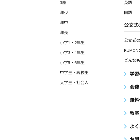
3歳
英語
年少
国語
年中
公文式
年長
公文式
小学1・2年生
KUMO
小学3・4年生
どんなも
小学5・6年生
中学生・高校生
学習
大学生・社会人
会費
無料
教室
よく
お問