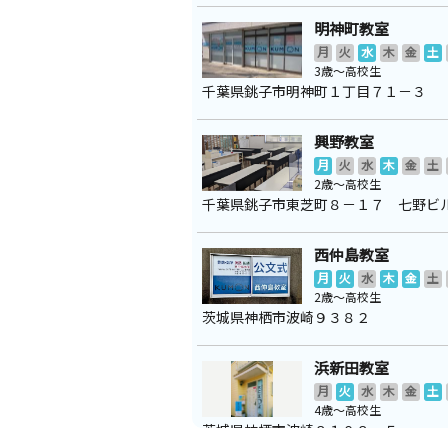
明神町教室
月
火
水
木
金
土
3歳～高校生
千葉県銚子市明神町１丁目７１－３
興野教室
月
火
水
木
金
土
2歳～高校生
千葉県銚子市東芝町８－１７ 七野ビ
西仲島教室
月
火
水
木
金
土
2歳～高校生
茨城県神栖市波崎９３８２
浜新田教室
月
火
水
木
金
土
4歳～高校生
茨城県神栖市波崎８１０８‐５