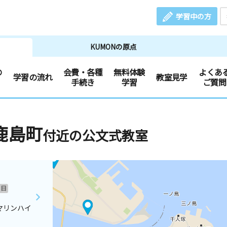
学習中の方
KUMONの原点
の
会費・各種
無料体験
よくあ
学習の流れ
教室見学
手続き
学習
ご質問
鹿島町
付近の公文式教室
日
マリンハイ