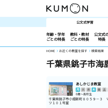
公文式学習
年齢・学年
教科・教材
公文式
ごとの特長
ごとの特長
特長
HOME
お近くの教室を探す
検索結果
千葉県銚子市海
あしかじま教室
月
火
水
木
金
土
0歳～高校生
千葉県銚子市小畑新町８０５９－３ 
ツ１０１号室