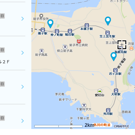
日
日
ル２Ｆ
日
日
2km