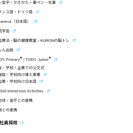
ン習字・かきかた・筆ペン・毛筆
ランス語・ドイツ語
panese（日本語）
信学習
習療法・脳の健康教室・KUMONの脳トレ
もん出版
®
®
EFL Primary
/
TOEFL Junior
設・学校・企業での公文式
施設・学校向け導入事業
企業・学校向け日本語
lish Immersion Activities
治体・省庁との連携
団との連携
社員採用