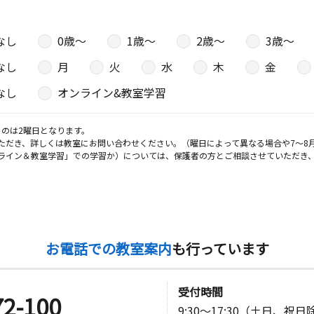
なし
0歳〜
1歳〜
2歳〜
3歳〜
なし
月
火
水
木
金
なし
オンライン&教室学習
のは2曜日となります。
ただき、詳しくは教室にお問い合わせください。（曜日によって異なる場合や7～8
ライン＆教室学習」での学習か）については、保護者の方とご相談させていただき
お電話での教室案内
も行っています
受付時間
72-100
9:30～17:30（土日、祝