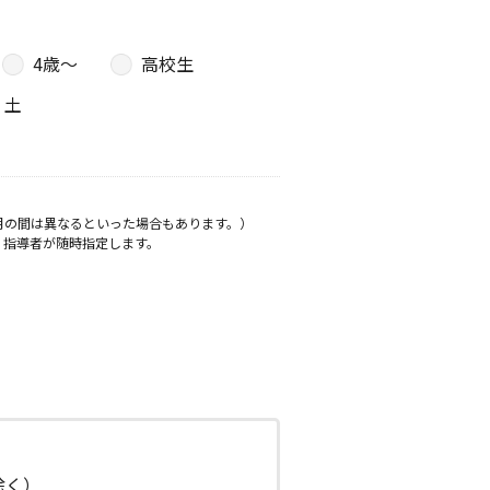
4歳〜
高校生
土
月の間は異なるといった場合もあります。）
、指導者が随時指定します。
日除く）