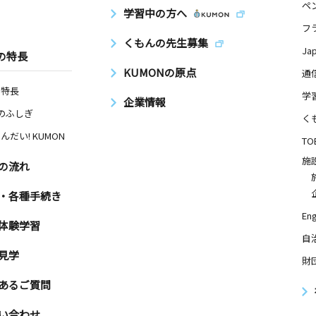
ペ
学習中の方へ
フ
くもんの先生募集
Ja
の特長
KUMONの原点
通
の特長
学
企業情報
Nのふしぎ
く
んだい! KUMON
TO
施
の流れ
・各種手続き
Eng
体験学習
自
見学
財
あるご質問
い合わせ