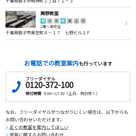
千葉県銚子市明神町１丁目７１－３
興野教室
月
火
水
木
金
土
日
2歳～高校生
千葉県銚子市東芝町８－１７ 七野ビル２Ｆ
お電話での教室案内
も行っています
フリーダイヤル
0120-372-100
受付時間
9:30～17:30（土日、祝日除く）
なお、フリーダイヤルがつながりにくい場合は、以下からも
お問い合わせいただけます。
近くの教室を案内してほしい
学習に関するお問い合わせ