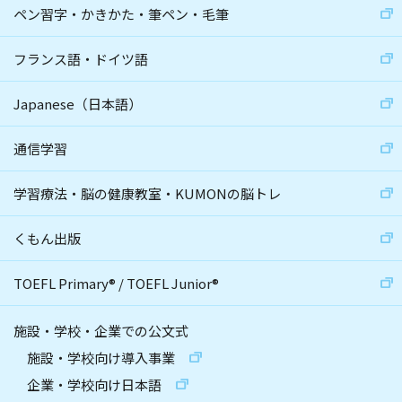
ペン習字・かきかた・筆ペン・毛筆
フランス語・ドイツ語
Japanese（日本語）
通信学習
学習療法・脳の健康教室・KUMONの脳トレ
くもん出版
TOEFL Primary
®
/
TOEFL Junior
®
施設・学校・企業での公文式
施設・学校向け導入事業
企業・学校向け日本語