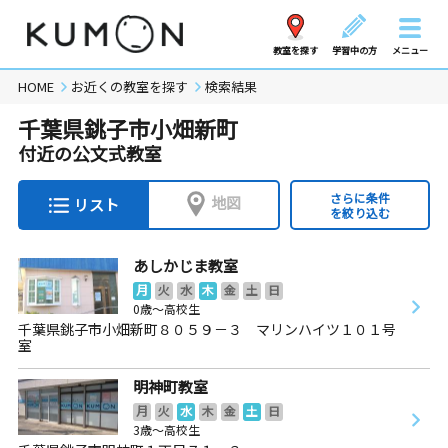
教室を探す
学習中の方
メニュー
HOME
お近くの教室を探す
検索結果
千葉県銚子市小畑新町
付近の公文式教室
さらに条件
地図
リスト
を絞り込む
あしかじま教室
月
火
水
木
金
土
日
0歳～高校生
千葉県銚子市小畑新町８０５９－３ マリンハイツ１０１号
室
明神町教室
月
火
水
木
金
土
日
3歳～高校生