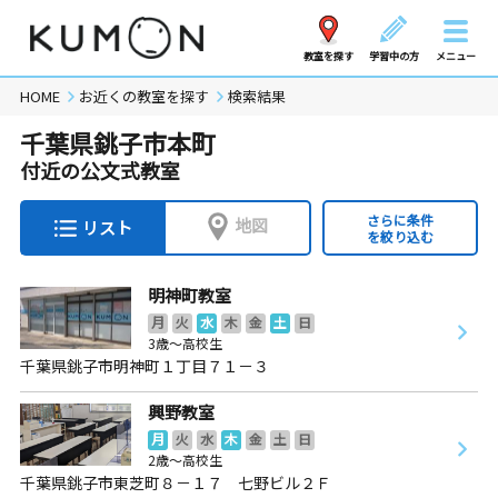
教室を探す
学習中の方
メニュー
HOME
お近くの教室を探す
検索結果
千葉県銚子市本町
付近の公文式教室
さらに条件
地図
リスト
を絞り込む
明神町教室
月
火
水
木
金
土
日
3歳～高校生
千葉県銚子市明神町１丁目７１－３
興野教室
月
火
水
木
金
土
日
2歳～高校生
千葉県銚子市東芝町８－１７ 七野ビル２Ｆ