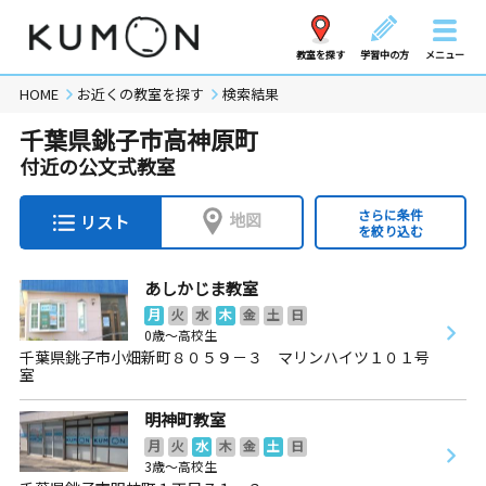
教室を探す
学習中の方
メニュー
HOME
お近くの教室を探す
検索結果
千葉県銚子市高神原町
付近の公文式教室
さらに条件
地図
リスト
を絞り込む
あしかじま教室
月
火
水
木
金
土
日
0歳～高校生
千葉県銚子市小畑新町８０５９－３ マリンハイツ１０１号
室
明神町教室
月
火
水
木
金
土
日
3歳～高校生