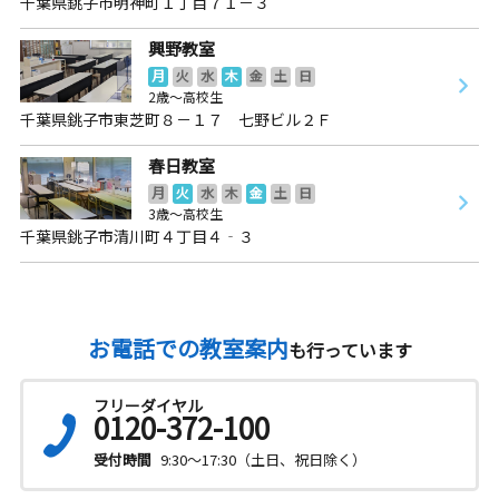
千葉県銚子市明神町１丁目７１－３
興野教室
月
火
水
木
金
土
日
2歳～高校生
千葉県銚子市東芝町８－１７ 七野ビル２Ｆ
春日教室
月
火
水
木
金
土
日
3歳～高校生
千葉県銚子市清川町４丁目４‐３
お電話での教室案内
も行っています
フリーダイヤル
0120-372-100
受付時間
9:30～17:30（土日、祝日除く）