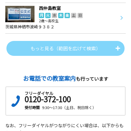
西仲島教室
月
火
水
木
金
土
日
2歳～高校生
茨城県神栖市波崎９３８２
もっと見る（範囲を広げて検索）
お電話での教室案内
も行っています
フリーダイヤル
0120-372-100
受付時間
9:30～17:30（土日、祝日除く）
なお、フリーダイヤルがつながりにくい場合は、以下からも