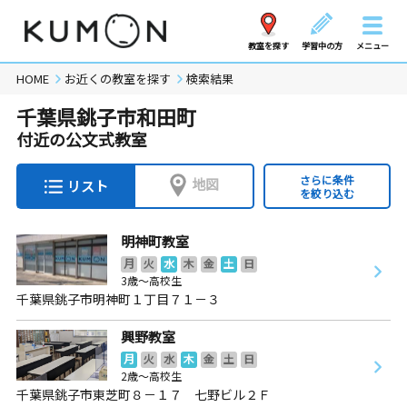
教室を探す
学習中の方
メニュー
HOME
お近くの教室を探す
検索結果
千葉県銚子市和田町
付近の公文式教室
さらに条件
地図
リスト
を絞り込む
明神町教室
月
火
水
木
金
土
日
3歳～高校生
千葉県銚子市明神町１丁目７１－３
興野教室
月
火
水
木
金
土
日
2歳～高校生
千葉県銚子市東芝町８－１７ 七野ビル２Ｆ