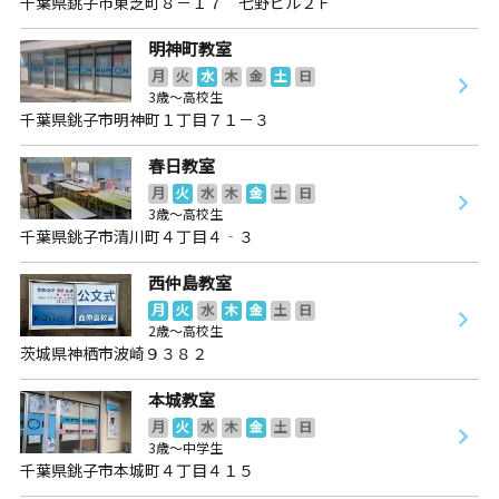
千葉県銚子市東芝町８－１７ 七野ビル２Ｆ
明神町教室
月
火
水
木
金
土
日
3歳～高校生
千葉県銚子市明神町１丁目７１－３
春日教室
月
火
水
木
金
土
日
3歳～高校生
千葉県銚子市清川町４丁目４‐３
西仲島教室
月
火
水
木
金
土
日
2歳～高校生
茨城県神栖市波崎９３８２
本城教室
月
火
水
木
金
土
日
3歳～中学生
千葉県銚子市本城町４丁目４１５