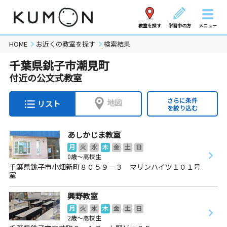
教室を探す
学習中の方
メニュー
HOME
お近くの教室を探す
検索結果
千葉県銚子市潮見町
付近の公文式教室
さらに条件
地図
リスト
を絞り込む
あしかじま教室
月
火
水
木
金
土
日
0歳～高校生
千葉県銚子市小畑新町８０５９－３ マリンハイツ１０１号
室
興野教室
月
火
水
木
金
土
日
2歳～高校生