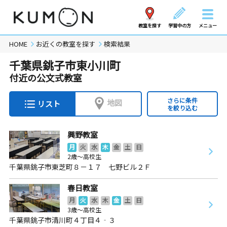
教室を探す
学習中の方
メニュー
HOME
お近くの教室を探す
検索結果
千葉県銚子市東小川町
付近の公文式教室
さらに条件
地図
リスト
を絞り込む
興野教室
月
火
水
木
金
土
日
2歳～高校生
千葉県銚子市東芝町８－１７ 七野ビル２Ｆ
春日教室
月
火
水
木
金
土
日
3歳～高校生
千葉県銚子市清川町４丁目４‐３