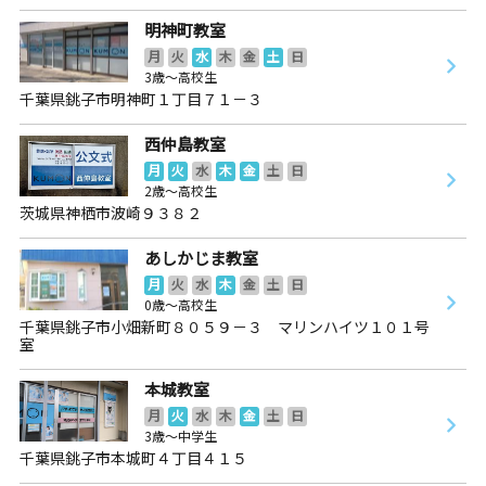
明神町教室
月
火
水
木
金
土
日
3歳～高校生
千葉県銚子市明神町１丁目７１－３
西仲島教室
月
火
水
木
金
土
日
2歳～高校生
茨城県神栖市波崎９３８２
あしかじま教室
月
火
水
木
金
土
日
0歳～高校生
千葉県銚子市小畑新町８０５９－３ マリンハイツ１０１号
室
本城教室
月
火
水
木
金
土
日
3歳～中学生
千葉県銚子市本城町４丁目４１５