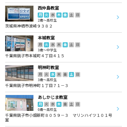
西仲島教室
月
火
水
木
金
土
日
2歳～高校生
茨城県神栖市波崎９３８２
本城教室
月
火
水
木
金
土
日
3歳～中学生
千葉県銚子市本城町４丁目４１５
明神町教室
月
火
水
木
金
土
日
3歳～高校生
千葉県銚子市明神町１丁目７１－３
あしかじま教室
月
火
水
木
金
土
日
0歳～高校生
千葉県銚子市小畑新町８０５９－３ マリンハイツ１０１号
室