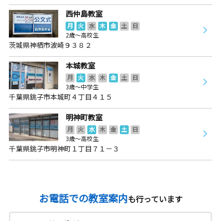
西仲島教室
月
火
水
木
金
土
日
2歳～高校生
茨城県神栖市波崎９３８２
本城教室
月
火
水
木
金
土
日
3歳～中学生
千葉県銚子市本城町４丁目４１５
明神町教室
月
火
水
木
金
土
日
3歳～高校生
千葉県銚子市明神町１丁目７１－３
お電話での教室案内
も行っています