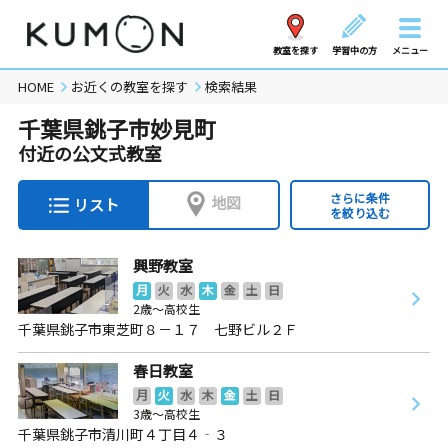
教室を探す
学習中の方
メニュー
HOME
お近くの教室を探す
検索結果
千葉県銚子市妙見町
付近の公文式教室
さらに条件
地図
リスト
を絞り込む
興野教室
月
火
水
木
金
土
日
2歳～高校生
千葉県銚子市東芝町８－１７ 七野ビル２Ｆ
春日教室
月
火
水
木
金
土
日
3歳～高校生
千葉県銚子市清川町４丁目４‐３