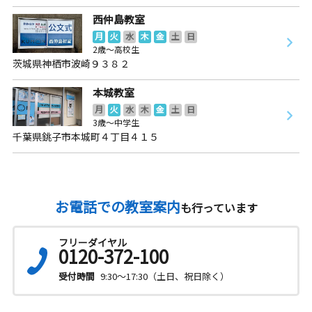
西仲島教室
月
火
水
木
金
土
日
2歳～高校生
茨城県神栖市波崎９３８２
本城教室
月
火
水
木
金
土
日
3歳～中学生
千葉県銚子市本城町４丁目４１５
お電話での教室案内
も行っています
フリーダイヤル
0120-372-100
受付時間
9:30～17:30（土日、祝日除く）