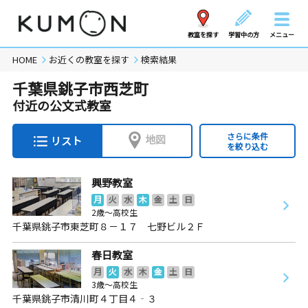
教室を探す
学習中の方
メニュー
HOME
お近くの教室を探す
検索結果
千葉県銚子市西芝町
付近の公文式教室
さらに条件
地図
リスト
を絞り込む
興野教室
月
火
水
木
金
土
日
2歳～高校生
千葉県銚子市東芝町８－１７ 七野ビル２Ｆ
春日教室
月
火
水
木
金
土
日
3歳～高校生
千葉県銚子市清川町４丁目４‐３