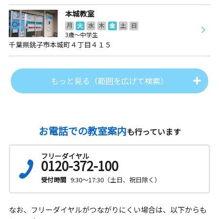
本城教室
月
火
水
木
金
土
日
3歳～中学生
千葉県銚子市本城町４丁目４１５
もっと見る（範囲を広げて検索）
お電話での教室案内
も行っています
フリーダイヤル
0120-372-100
受付時間
9:30～17:30（土日、祝日除く）
なお、フリーダイヤルがつながりにくい場合は、以下からも