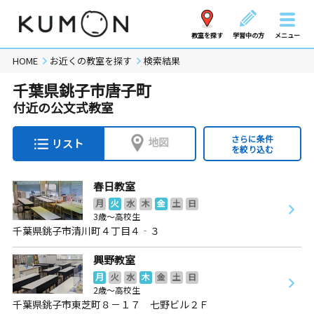
教室を探す
学習中の方
メニュー
HOME
お近くの教室を探す
検索結果
千葉県銚子市唐子町
付近の公文式教室
さらに条件
地図
リスト
を絞り込む
春日教室
月
火
水
木
金
土
日
3歳～高校生
千葉県銚子市清川町４丁目４‐３
興野教室
月
火
水
木
金
土
日
2歳～高校生
千葉県銚子市東芝町８－１７ 七野ビル２Ｆ