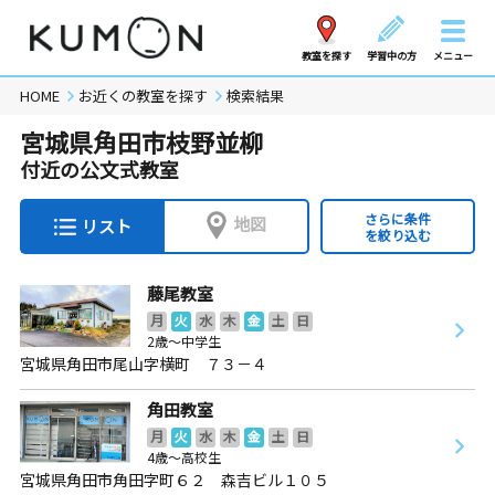
教室を探す
学習中の方
メニュー
HOME
お近くの教室を探す
検索結果
宮城県角田市枝野並柳
付近の公文式教室
さらに条件
地図
リスト
を絞り込む
藤尾教室
月
火
水
木
金
土
日
2歳～中学生
宮城県角田市尾山字横町 ７３－４
角田教室
月
火
水
木
金
土
日
4歳～高校生
宮城県角田市角田字町６２ 森吉ビル１０５