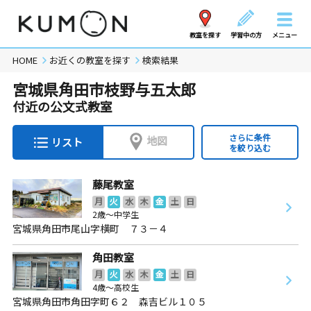
教室を探す
学習中の方
メニュー
HOME
お近くの教室を探す
検索結果
宮城県角田市枝野与五太郎
付近の公文式教室
さらに条件
地図
リスト
を絞り込む
藤尾教室
月
火
水
木
金
土
日
2歳～中学生
宮城県角田市尾山字横町 ７３－４
角田教室
月
火
水
木
金
土
日
4歳～高校生
宮城県角田市角田字町６２ 森吉ビル１０５