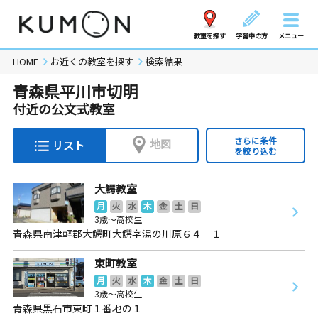
教室を探す
学習中の方
メニュー
HOME
お近くの教室を探す
検索結果
青森県平川市切明
付近の公文式教室
さらに条件
地図
リスト
を絞り込む
大鰐教室
月
火
水
木
金
土
日
3歳～高校生
青森県南津軽郡大鰐町大鰐字湯の川原６４－１
東町教室
月
火
水
木
金
土
日
3歳～高校生
青森県黒石市東町１番地の１