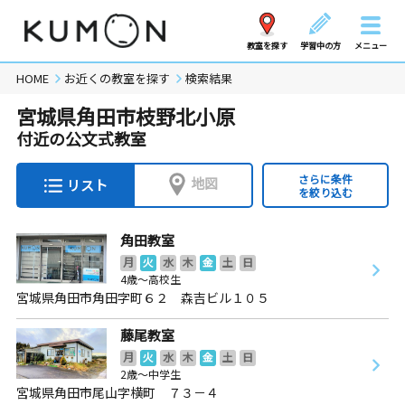
教室を探す
学習中の方
メニュー
HOME
お近くの教室を探す
検索結果
宮城県角田市枝野北小原
付近の公文式教室
さらに条件
地図
リスト
を絞り込む
角田教室
月
火
水
木
金
土
日
4歳～高校生
宮城県角田市角田字町６２ 森吉ビル１０５
藤尾教室
月
火
水
木
金
土
日
2歳～中学生
宮城県角田市尾山字横町 ７３－４