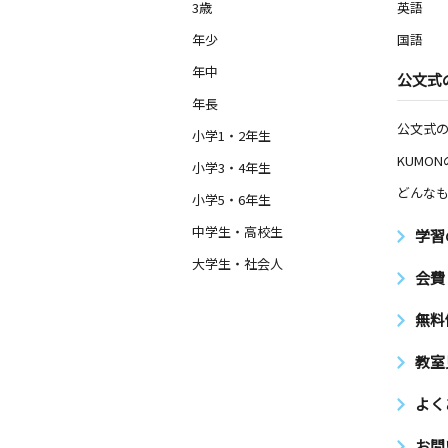
3歳
英語
年少
国語
年中
公文式
年長
公文式
小学1・2年生
KUMO
小学3・4年生
どんなも
小学5・6年生
中学生・高校生
学習
大学生・社会人
会費
無料
教室
よく
お問