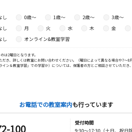
なし
0歳〜
1歳〜
2歳〜
3歳〜
なし
月
火
水
木
金
なし
オンライン&教室学習
のは2曜日となります。
ただき、詳しくは教室にお問い合わせください。（曜日によって異なる場合や7～8
ライン＆教室学習」での学習か）については、保護者の方とご相談させていただき
お電話での教室案内
も行っています
受付時間
72-100
9:30～17:30（土日、祝