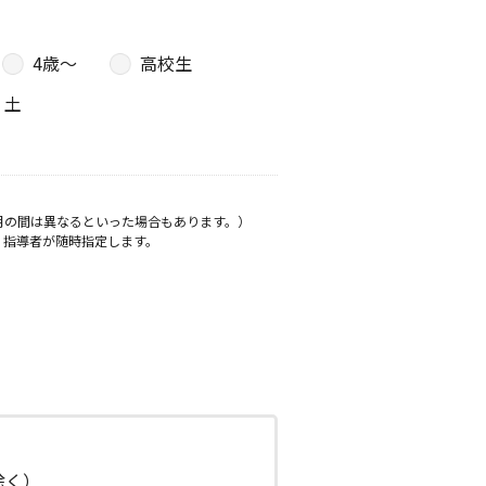
4歳〜
高校生
土
月の間は異なるといった場合もあります。）
、指導者が随時指定します。
日除く）