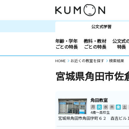
公文式学習
年齢・学年
教科・教材
公文式
ごとの特長
ごとの特長
特長
HOME
お近くの教室を探す
検索結果
宮城県角田市佐
角田教室
月
火
水
木
金
土
4歳～高校生
宮城県角田市角田字町６２ 森吉ビル