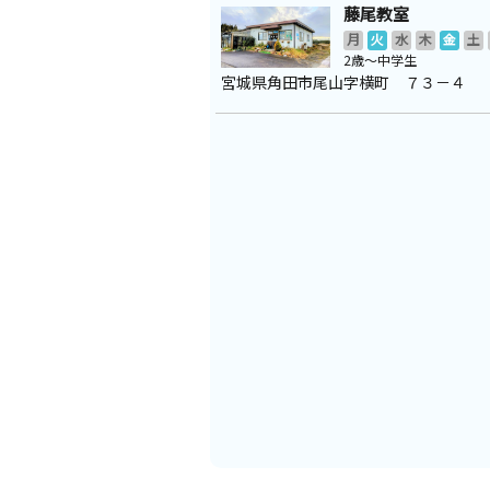
藤尾教室
月
火
水
木
金
土
2歳～中学生
宮城県角田市尾山字横町 ７３－４