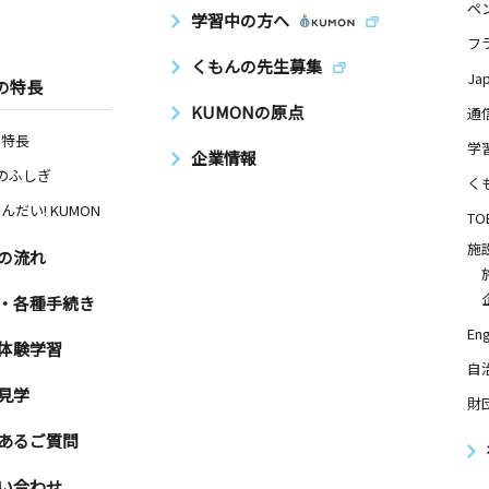
ペ
学習中の方へ
フ
くもんの先生募集
Ja
の特長
KUMONの原点
通
の特長
学
企業情報
Nのふしぎ
く
んだい! KUMON
TO
施
の流れ
・各種手続き
Eng
体験学習
自
見学
財
あるご質問
い合わせ