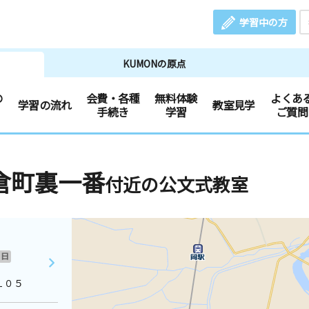
学習中の方
KUMONの原点
の
会費・各種
無料体験
よくあ
学習の流れ
教室見学
手続き
学習
ご質問
倉町裏一番
付近の公文式教室
日
１０５