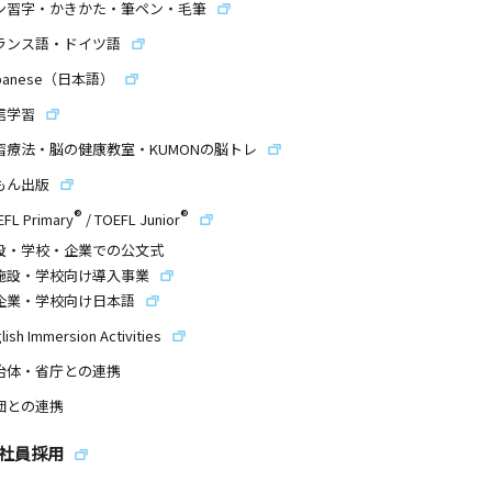
ン習字・かきかた・筆ペン・毛筆
ランス語・ドイツ語
panese（日本語）
信学習
習療法・脳の健康教室・KUMONの脳トレ
もん出版
®
®
EFL Primary
/
TOEFL Junior
設・学校・企業での公文式
施設・学校向け導入事業
企業・学校向け日本語
lish Immersion Activities
治体・省庁との連携
団との連携
社員採用