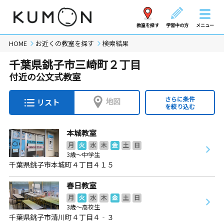
教室を探す
学習中の方
メニュー
HOME
お近くの教室を探す
検索結果
千葉県銚子市三崎町２丁目
付近の公文式教室
さらに条件
地図
リスト
を絞り込む
本城教室
月
火
水
木
金
土
日
3歳～中学生
千葉県銚子市本城町４丁目４１５
春日教室
月
火
水
木
金
土
日
3歳～高校生
千葉県銚子市清川町４丁目４‐３