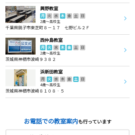
興野教室
月
火
水
木
金
土
日
2歳～高校生
千葉県銚子市東芝町８－１７ 七野ビル２Ｆ
西仲島教室
月
火
水
木
金
土
日
2歳～高校生
茨城県神栖市波崎９３８２
浜新田教室
月
火
水
木
金
土
日
4歳～高校生
茨城県神栖市波崎８１０８‐５
お電話での教室案内
も行っています