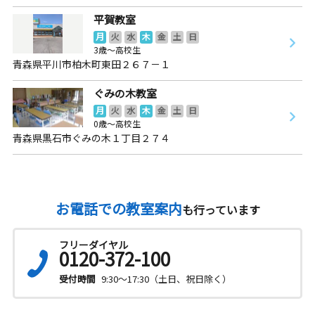
平賀教室
月
火
水
木
金
土
日
3歳～高校生
青森県平川市柏木町東田２６７－１
ぐみの木教室
月
火
水
木
金
土
日
0歳～高校生
青森県黒石市ぐみの木１丁目２７４
お電話での教室案内
も行っています
フリーダイヤル
0120-372-100
受付時間
9:30～17:30（土日、祝日除く）