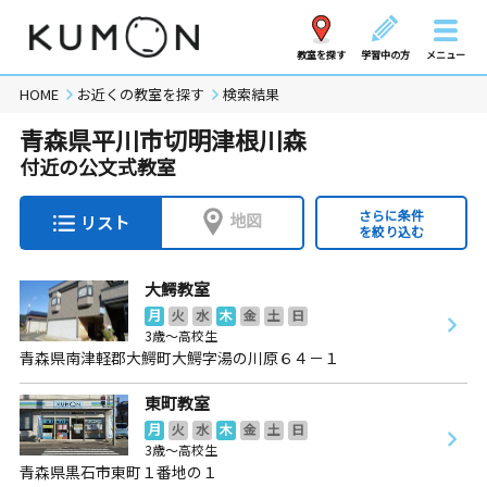
教室を探す
学習中の方
メニュー
HOME
お近くの教室を探す
検索結果
青森県平川市切明津根川森
付近の公文式教室
さらに条件
地図
リスト
を絞り込む
大鰐教室
月
火
水
木
金
土
日
3歳～高校生
青森県南津軽郡大鰐町大鰐字湯の川原６４－１
東町教室
月
火
水
木
金
土
日
3歳～高校生
青森県黒石市東町１番地の１