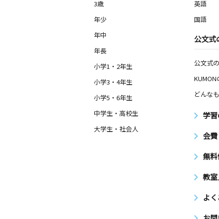
3歳
英語
年少
国語
年中
公文式
年長
公文式
小学1・2年生
KUMO
小学3・4年生
どんなも
小学5・6年生
中学生・高校生
学習
大学生・社会人
会費
無料
教室
よく
お問