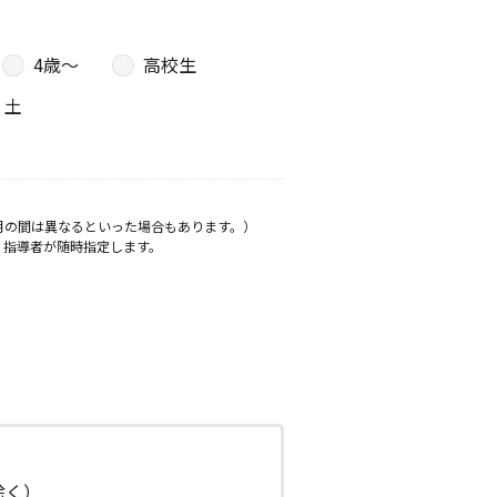
4歳〜
高校生
土
月の間は異なるといった場合もあります。）
、指導者が随時指定します。
日除く）