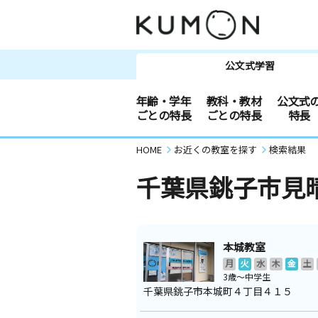
公文式学習
年齢・学年
教科・教材
公文式
ごとの特長
ごとの特長
特長
HOME
お近くの教室を探す
検索結果
千葉県銚子市見
本城教室
月
火
水
木
金
土
3歳～中学生
千葉県銚子市本城町４丁目４１５