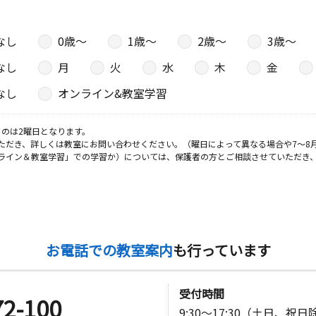
なし
0歳〜
1歳〜
2歳〜
3歳〜
なし
月
火
水
木
金
なし
オンライン&教室学習
のは2曜日となります。
ただき、詳しくは教室にお問い合わせください。（曜日によって異なる場合や7～8
ライン＆教室学習」での学習か）については、保護者の方とご相談させていただき
お電話での教室案内
も行っています
受付時間
72-100
9:30～17:30（土日、祝