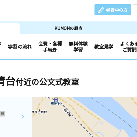
学習中の方
KUMONの原点
の
会費・各種
無料体験
よくあ
学習の流れ
教室見学
手続き
学習
ご質問
晴台
付近の公文式教室
日