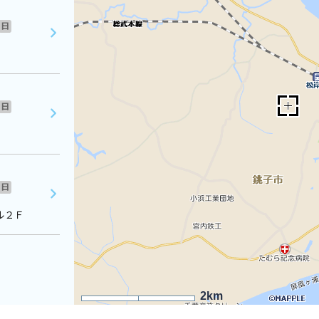
日
日
日
ル２Ｆ
2km