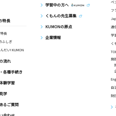
ペ
学習中の方へ
フ
くもんの先生募集
Ja
の特長
KUMONの原点
通
の特長
学
企業情報
Nのふしぎ
く
んだい! KUMON
TO
施
の流れ
・各種手続き
Eng
体験学習
自
見学
財
あるご質問
い合わせ