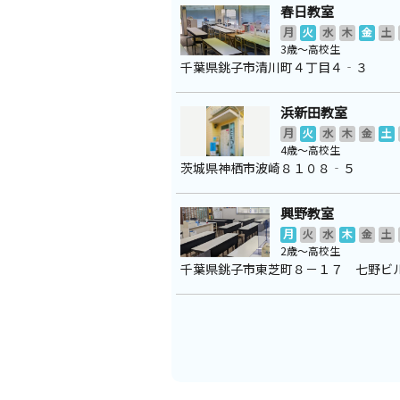
春日教室
月
火
水
木
金
土
3歳～高校生
千葉県銚子市清川町４丁目４‐３
浜新田教室
月
火
水
木
金
土
4歳～高校生
茨城県神栖市波崎８１０８‐５
興野教室
月
火
水
木
金
土
2歳～高校生
千葉県銚子市東芝町８－１７ 七野ビ