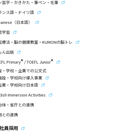
ン習字・かきかた・筆ペン・毛筆
ランス語・ドイツ語
panese（日本語）
信学習
習療法・脳の健康教室・KUMONの脳トレ
もん出版
®
®
EFL Primary
/
TOEFL Junior
設・学校・企業での公文式
施設・学校向け導入事業
企業・学校向け日本語
lish Immersion Activities
治体・省庁との連携
団との連携
社員採用