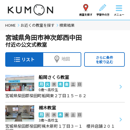
教室を探す
学習中の方
メニュー
HOME
お近くの教室を探す
検索結果
宮城県角田市神次郎西中田
付近の公文式教室
さらに条件
地図
リスト
を絞り込む
船岡さくら教室
月
火
水
木
金
土
日
0歳～高校生
宮城県柴田郡柴田町船岡東２丁目１５－８２
槻木教室
月
火
水
木
金
土
日
3歳～高校生
宮城県柴田郡柴田町槻木新町１丁目３－１ 櫻井店舗２０１