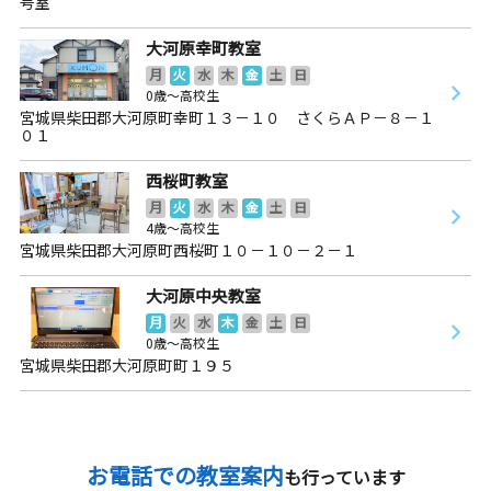
号室
大河原幸町教室
月
火
水
木
金
土
日
0歳～高校生
宮城県柴田郡大河原町幸町１３－１０ さくらＡＰ－８－１
０１
西桜町教室
月
火
水
木
金
土
日
4歳～高校生
宮城県柴田郡大河原町西桜町１０－１０－２－１
大河原中央教室
月
火
水
木
金
土
日
0歳～高校生
宮城県柴田郡大河原町町１９５
お電話での教室案内
も行っています