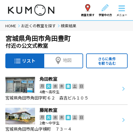
教室を探す
学習中の方
メニュー
HOME
お近くの教室を探す
検索結果
宮城県角田市角田豊町
付近の公文式教室
さらに条件
地図
リスト
を絞り込む
角田教室
月
火
水
木
金
土
日
4歳～高校生
宮城県角田市角田字町６２ 森吉ビル１０５
藤尾教室
月
火
水
木
金
土
日
2歳～中学生
宮城県角田市尾山字横町 ７３－４