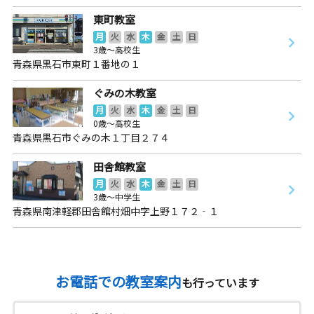
東町教室
月
火
水
木
金
土
日
3歳～高校生
青森県黒石市東町１番地の１
ぐみの木教室
月
火
水
木
金
土
日
0歳～高校生
青森県黒石市ぐみの木１丁目２７４
田舎館教室
月
火
水
木
金
土
日
3歳～中学生
青森県南津軽郡田舎館村畑中字上野１７２‐１
お電話での教室案内
も行っています