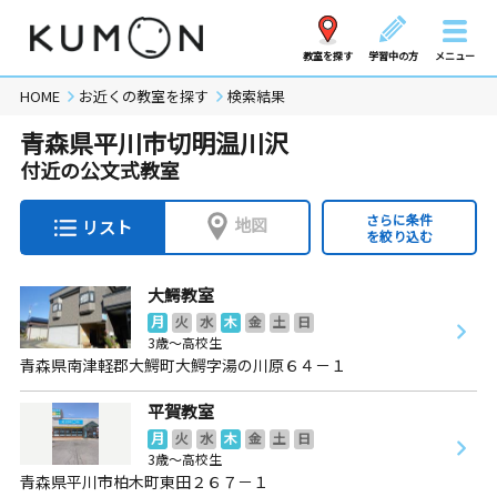
教室を探す
学習中の方
メニュー
HOME
お近くの教室を探す
検索結果
青森県平川市切明温川沢
付近の公文式教室
さらに条件
地図
リスト
を絞り込む
大鰐教室
月
火
水
木
金
土
日
3歳～高校生
青森県南津軽郡大鰐町大鰐字湯の川原６４－１
平賀教室
月
火
水
木
金
土
日
3歳～高校生
青森県平川市柏木町東田２６７－１