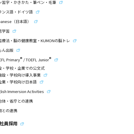
ン習字・かきかた・筆ペン・毛筆
ランス語・ドイツ語
panese（日本語）
信学習
習療法・脳の健康教室・KUMONの脳トレ
もん出版
®
®
EFL Primary
/
TOEFL Junior
設・学校・企業での公文式
施設・学校向け導入事業
企業・学校向け日本語
lish Immersion Activities
治体・省庁との連携
団との連携
社員採用