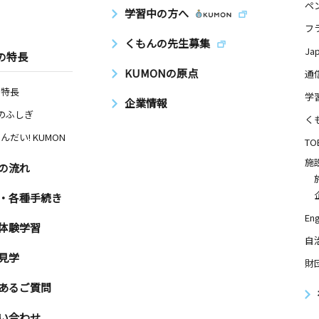
ペ
学習中の方へ
フ
くもんの先生募集
Ja
の特長
KUMONの原点
通
の特長
学
企業情報
Nのふしぎ
く
んだい! KUMON
TO
施
の流れ
・各種手続き
Eng
体験学習
自
見学
財
あるご質問
い合わせ