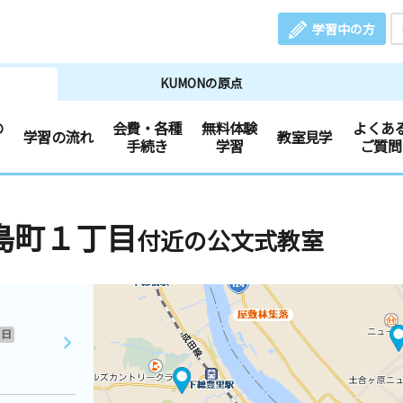
学習中の方
KUMONの原点
の
会費・各種
無料体験
よくあ
学習の流れ
教室見学
手続き
学習
ご質問
島町１丁目
付近の公文式教室
日