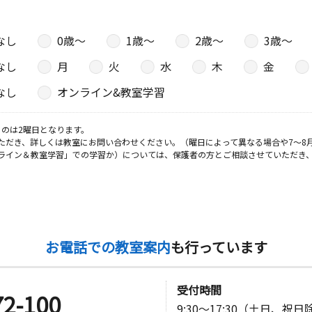
日
なし
0歳〜
1歳〜
2歳〜
3歳〜
４１６
なし
月
火
水
木
金
なし
オンライン&教室学習
日
のは2曜日となります。
ル２Ｆ
ただき、詳しくは教室にお問い合わせください。（曜日によって異なる場合や7～8
ライン＆教室学習」での学習か）については、保護者の方とご相談させていただき
日
お電話での教室案内
も行っています
受付時間
72-100
9:30～17:30（土日、祝