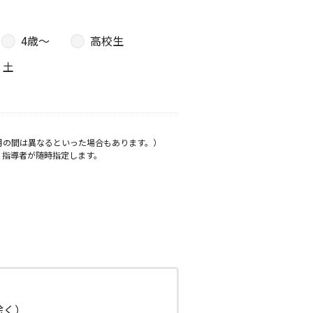
4歳〜
高校生
土
月の間は異なるといった場合もあります。）
、指導者が随時指定します。
日除く）