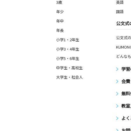
3歳
英語
年少
国語
年中
公文式
年長
公文式
小学1・2年生
KUMO
小学3・4年生
どんなも
小学5・6年生
中学生・高校生
学習
大学生・社会人
会費
無料
教室
よく
お問