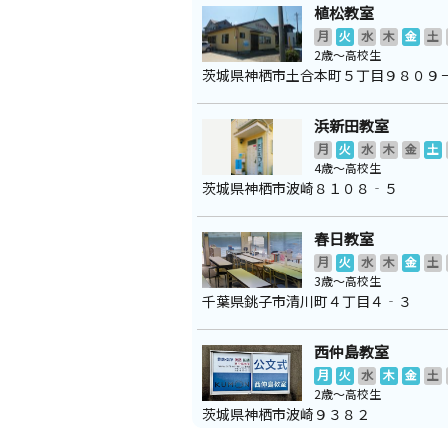
植松教室
月
火
水
木
金
土
2歳～高校生
茨城県神栖市土合本町５丁目９８０９
浜新田教室
月
火
水
木
金
土
4歳～高校生
茨城県神栖市波崎８１０８‐５
春日教室
月
火
水
木
金
土
3歳～高校生
千葉県銚子市清川町４丁目４‐３
西仲島教室
月
火
水
木
金
土
2歳～高校生
茨城県神栖市波崎９３８２