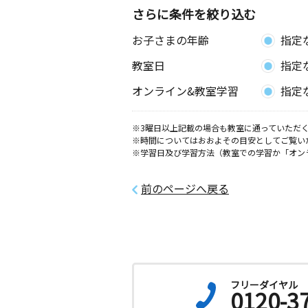
豊里教室
さらに条件を絞り込む
月
火
水
木
金
土
お子さまの年齢
指定
0歳～高校生
千葉県銚子市豊里台１丁目１０４４－
教室日
指定
興野教室
オンライン&教室学習
指定
月
火
水
木
金
土
2歳～高校生
※3曜日以上記載の場合も教室に通っていただく
千葉県銚子市東芝町８－１７ 七野ビ
※時間についてはおおよその目安としてご覧い
※学習日及び学習方法（教室での学習か「オン
三川教室
月
火
水
木
金
土
前のページへ戻る
0歳～高校生
千葉県旭市三川４８７６－１４
フリーダイヤル
0120-3