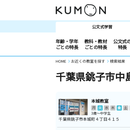
公文式学習
年齢・学年
教科・教材
公文式
ごとの特長
ごとの特長
特長
HOME
お近くの教室を探す
検索結果
千葉県銚子市中
本城教室
月
火
水
木
金
土
3歳～中学生
千葉県銚子市本城町４丁目４１５