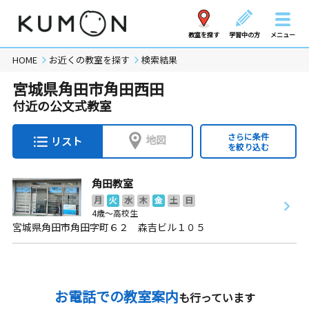
教室を探す
学習中の方
メニュー
HOME
お近くの教室を探す
検索結果
宮城県角田市角田西田
付近の公文式教室
さらに条件
地図
リスト
を絞り込む
角田教室
月
火
水
木
金
土
日
4歳～高校生
宮城県角田市角田字町６２ 森吉ビル１０５
お電話での教室案内
も行っています