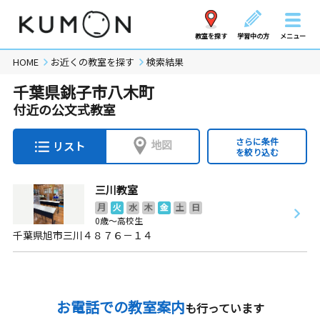
教室を探す
学習中の方
メニュー
HOME
お近くの教室を探す
検索結果
千葉県銚子市八木町
付近の公文式教室
さらに条件
地図
リスト
を絞り込む
三川教室
月
火
水
木
金
土
日
0歳～高校生
千葉県旭市三川４８７６－１４
お電話での教室案内
も行っています