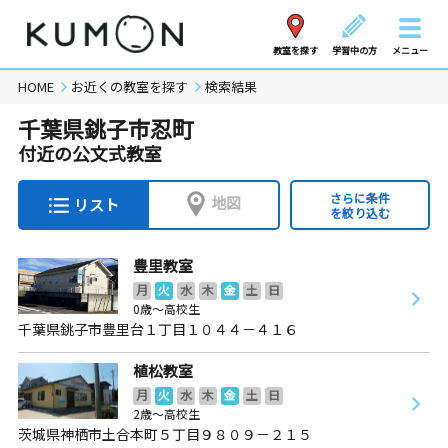
教室を探す
学習中の方
メニュー
HOME
お近くの教室を探す
検索結果
千葉県銚子市忍町
付近の公文式教室
さらに条件
地図
リスト
を絞り込む
豊里教室
月
火
水
木
金
土
日
0歳～高校生
千葉県銚子市豊里台１丁目１０４４－４１６
植松教室
月
火
水
木
金
土
日
2歳～高校生
茨城県神栖市土合本町５丁目９８０９－２１５