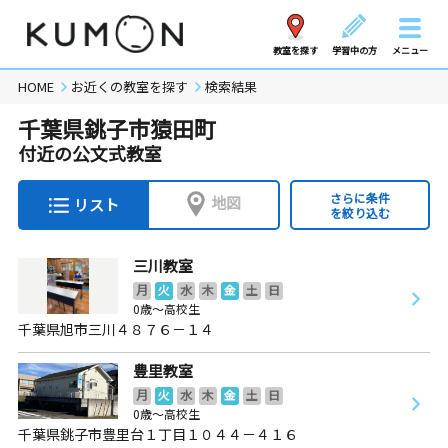
教室を探す
学習中の方
メニュー
HOME
お近くの教室を探す
検索結果
千葉県銚子市猿田町
付近の公文式教室
さらに条件
地図
リスト
を絞り込む
三川教室
月
火
水
木
金
土
日
0歳～高校生
千葉県旭市三川４８７６－１４
豊里教室
月
火
水
木
金
土
日
0歳～高校生
千葉県銚子市豊里台１丁目１０４４－４１６