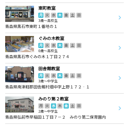
東町教室
月
火
水
木
金
土
日
3歳～高校生
青森県黒石市東町１番地の１
ぐみの木教室
月
火
水
木
金
土
日
0歳～高校生
青森県黒石市ぐみの木１丁目２７４
田舎館教室
月
火
水
木
金
土
日
3歳～中学生
青森県南津軽郡田舎館村畑中字上野１７２‐１
みのり第２教室
月
火
水
木
金
土
日
2歳～中学生
青森県弘前市早稲田１丁目７－２ みのり第二保育園内