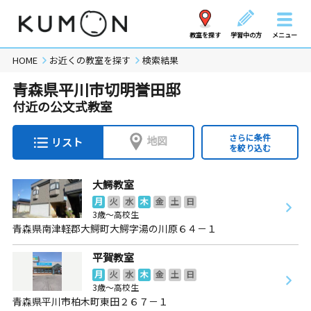
教室を探す
学習中の方
メニュー
HOME
お近くの教室を探す
検索結果
青森県平川市切明誉田邸
付近の公文式教室
さらに条件
地図
リスト
を絞り込む
大鰐教室
月
火
水
木
金
土
日
3歳～高校生
青森県南津軽郡大鰐町大鰐字湯の川原６４－１
平賀教室
月
火
水
木
金
土
日
3歳～高校生
青森県平川市柏木町東田２６７－１