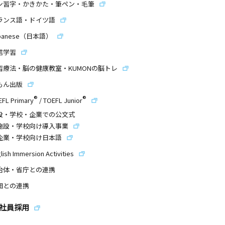
ン習字・かきかた・筆ペン・毛筆
ランス語・ドイツ語
panese（日本語）
信学習
習療法・脳の健康教室・KUMONの脳トレ
もん出版
®
®
EFL Primary
/
TOEFL Junior
設・学校・企業での公文式
施設・学校向け導入事業
企業・学校向け日本語
lish Immersion Activities
治体・省庁との連携
団との連携
社員採用