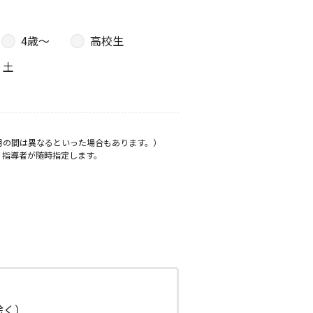
4歳〜
高校生
土
月の間は異なるといった場合もあります。）
、指導者が随時指定します。
日除く）