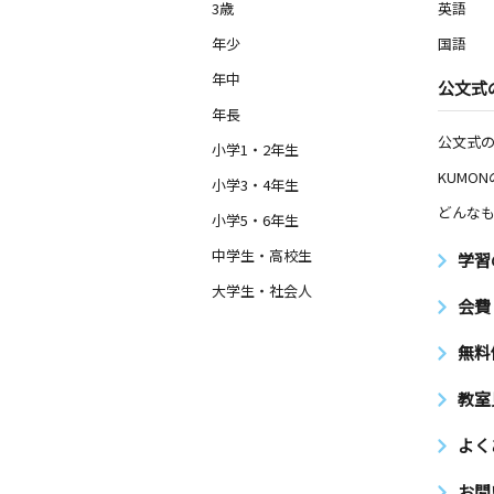
3歳
英語
年少
国語
年中
公文式
年長
公文式
小学1・2年生
KUMO
小学3・4年生
どんなも
小学5・6年生
中学生・高校生
学習
大学生・社会人
会費
無料
教室
よく
お問