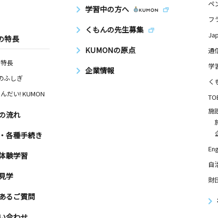
ペ
学習中の方へ
フ
くもんの先生募集
Ja
の特長
KUMONの原点
通
の特長
学
企業情報
Nのふしぎ
く
んだい! KUMON
TO
施
の流れ
・各種手続き
Eng
体験学習
自
見学
財
あるご質問
い合わせ