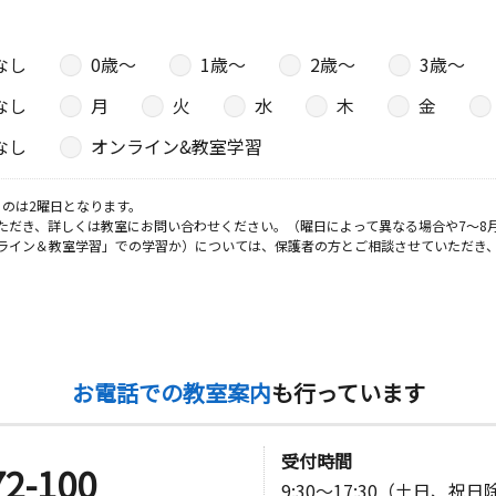
なし
0歳〜
1歳〜
2歳〜
3歳〜
なし
月
火
水
木
金
なし
オンライン&教室学習
のは2曜日となります。
ただき、詳しくは教室にお問い合わせください。（曜日によって異なる場合や7～8
ライン＆教室学習」での学習か）については、保護者の方とご相談させていただき
お電話での教室案内
も行っています
受付時間
72-100
9:30～17:30（土日、祝