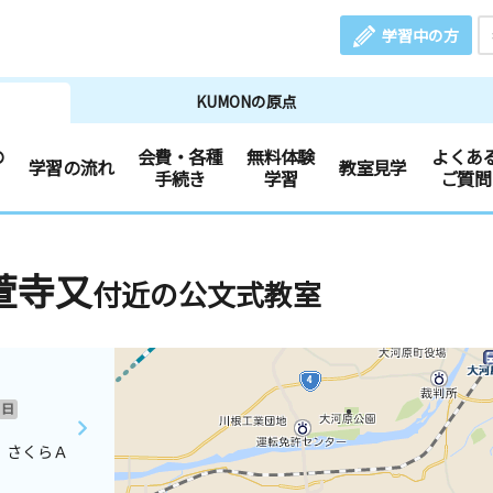
学習中の方
KUMONの原点
の
会費・各種
無料体験
よくあ
学習の流れ
教室見学
手続き
学習
ご質問
萱寺又
付近の公文式教室
日
 さくらＡ