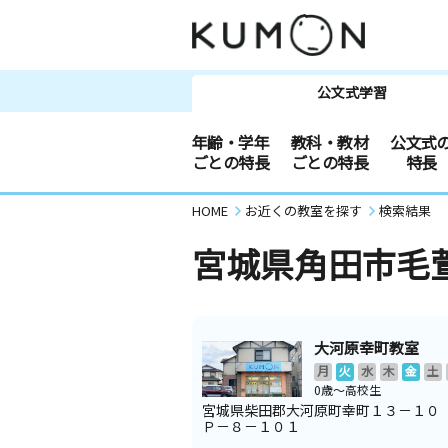
公文式学習
年齢・学年
教科・教材
公文式
ごとの特長
ごとの特長
特長
HOME
お近くの教室を探す
検索結果
宮城県角田市毛
大河原幸町教室
月
火
水
木
金
土
0歳～高校生
宮城県柴田郡大河原町幸町１３－１０
Ｐ－８－１０１