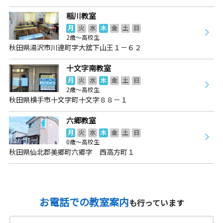
稲川教室
月
火
水
木
金
土
日
2歳～高校生
秋田県湯沢市川連町字大舘下山王１－６２
十文字南教室
月
火
水
木
金
土
日
2歳～高校生
秋田県横手市十文字町十文字８８－１
六郷教室
月
火
水
木
金
土
日
0歳～高校生
秋田県仙北郡美郷町六郷字 西高方町１
お電話での教室案内
も行っています