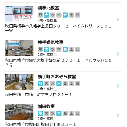
横手北教室
月
火
水
木
金
土
日
4歳～高校生
秋田県横手市八幡字上長田５８－２ ハイムレリーフ１０１
号室
横手婦気教室
月
火
水
木
金
土
日
2歳～高校生
秋田県横手市婦気大堤字婦気前２７２－１ ベルウッド２０
３号
横手町おおぞら教室
月
火
水
木
金
土
日
0歳～高校生
秋田県横手市横手町字三ノ口２１－１
増田教室
月
火
水
木
金
土
日
0歳～高校生
秋田県横手市増田町増田字上町３５－１