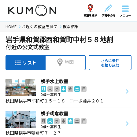
教室を探す
学習中の方
メニュー
HOME
お近くの教室を探す
検索結果
岩手県和賀郡西和賀町中村５８地割
付近の公文式教室
さらに条件
地図
リスト
を絞り込む
横手水上教室
月
火
水
木
金
土
日
0歳～高校生
秋田県横手市平和町１５－１８ コーポ藤井２０１
横手朝倉教室
月
火
水
木
金
土
日
0歳～高校生
秋田県横手市朝倉町７－２７