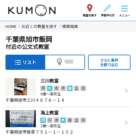
教室を探す
学習中の方
メニュー
HOME
お近くの教室を探す
検索結果
千葉県旭市飯岡
付近の公文式教室
さらに条件
地図
リスト
を絞り込む
三川教室
月
火
水
木
金
土
日
0歳～高校生
千葉県旭市三川４８７６－１４
海上教室
月
火
水
木
金
土
日
2歳～高校生
千葉県旭市後草７５１－１－１０２