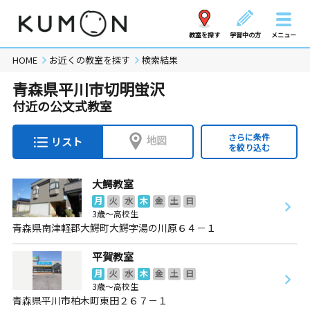
教室を探す
学習中の方
メニュー
HOME
お近くの教室を探す
検索結果
青森県平川市切明蛍沢
付近の公文式教室
さらに条件
地図
リスト
を絞り込む
大鰐教室
月
火
水
木
金
土
日
3歳～高校生
青森県南津軽郡大鰐町大鰐字湯の川原６４－１
平賀教室
月
火
水
木
金
土
日
3歳～高校生
青森県平川市柏木町東田２６７－１