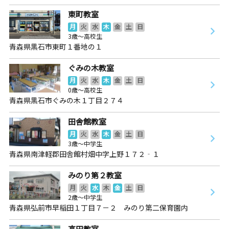
東町教室
月
火
水
木
金
土
日
3歳～高校生
青森県黒石市東町１番地の１
ぐみの木教室
月
火
水
木
金
土
日
0歳～高校生
青森県黒石市ぐみの木１丁目２７４
田舎館教室
月
火
水
木
金
土
日
3歳～中学生
青森県南津軽郡田舎館村畑中字上野１７２‐１
みのり第２教室
月
火
水
木
金
土
日
2歳～中学生
青森県弘前市早稲田１丁目７－２ みのり第二保育園内
高田教室