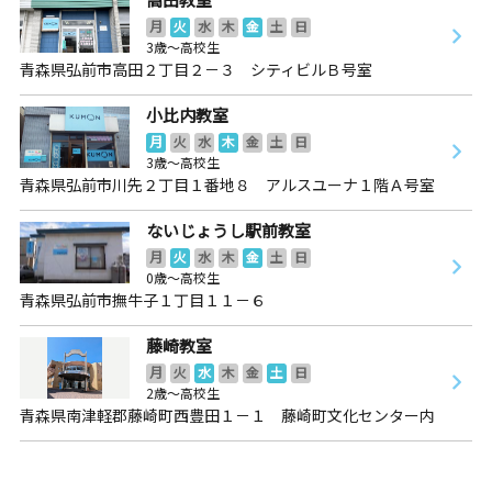
月
火
水
木
金
土
日
3歳～高校生
青森県弘前市高田２丁目２－３ シティビルＢ号室
小比内教室
月
火
水
木
金
土
日
3歳～高校生
青森県弘前市川先２丁目１番地８ アルスユーナ１階Ａ号室
ないじょうし駅前教室
月
火
水
木
金
土
日
0歳～高校生
青森県弘前市撫牛子１丁目１１－６
藤崎教室
月
火
水
木
金
土
日
2歳～高校生
青森県南津軽郡藤崎町西豊田１－１ 藤崎町文化センター内