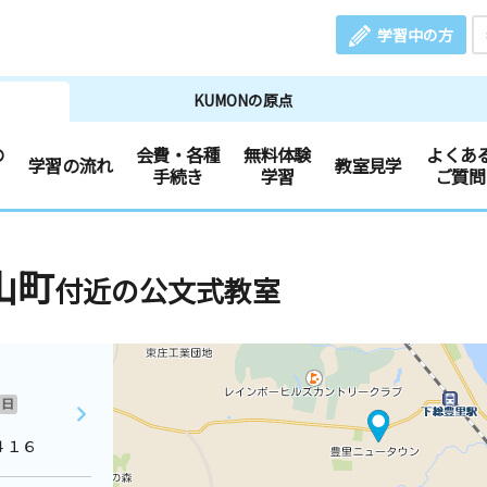
学習中の方
KUMONの原点
の
会費・各種
無料体験
よくあ
学習の流れ
教室見学
手続き
学習
ご質問
山町
付近の公文式教室
日
４１６