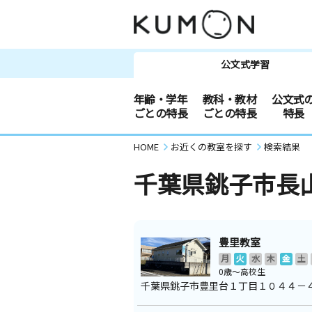
公文式学習
年齢・学年
教科・教材
公文式
ごとの特長
ごとの特長
特長
HOME
お近くの教室を探す
検索結果
千葉県銚子市長
豊里教室
月
火
水
木
金
土
0歳～高校生
千葉県銚子市豊里台１丁目１０４４－