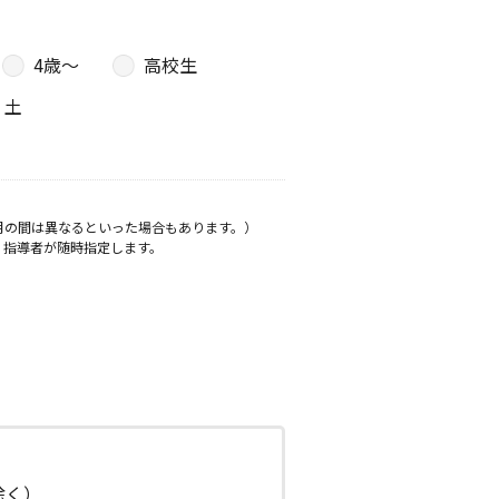
4歳〜
高校生
土
月の間は異なるといった場合もあります。）
、指導者が随時指定します。
日除く）