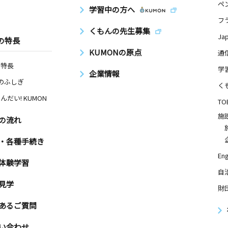
ペ
学習中の方へ
フ
くもんの先生募集
Ja
の特長
KUMONの原点
通
の特長
学
企業情報
Nのふしぎ
く
んだい! KUMON
TO
施
の流れ
・各種手続き
Eng
体験学習
自
見学
財
あるご質問
い合わせ