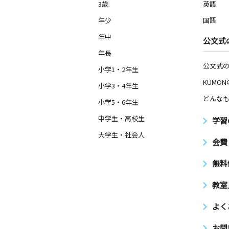
3歳
英語
年少
国語
年中
公文式
年長
公文式
小学1・2年生
KUMO
小学3・4年生
どんなも
小学5・6年生
中学生・高校生
学習
大学生・社会人
会費
無料
教室
よく
お問