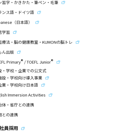
ン習字・かきかた・筆ペン・毛筆
ランス語・ドイツ語
panese（日本語）
信学習
習療法・脳の健康教室・KUMONの脳トレ
もん出版
®
®
EFL Primary
/
TOEFL Junior
設・学校・企業での公文式
施設・学校向け導入事業
企業・学校向け日本語
lish Immersion Activities
治体・省庁との連携
団との連携
社員採用