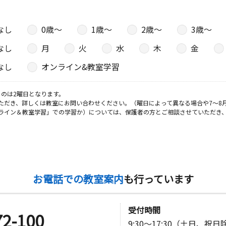
なし
0歳〜
1歳〜
2歳〜
3歳〜
なし
月
火
水
木
金
なし
オンライン&教室学習
のは2曜日となります。
ただき、詳しくは教室にお問い合わせください。（曜日によって異なる場合や7～8
ライン＆教室学習」での学習か）については、保護者の方とご相談させていただき
お電話での教室案内
も行っています
受付時間
72-100
9:30～17:30（土日、祝