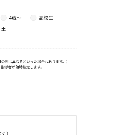
4歳〜
高校生
土
月の間は異なるといった場合もあります。）
、指導者が随時指定します。
日除く）