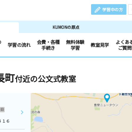
学習中の方
KUMONの原点
の
会費・各種
無料体験
よくあ
学習の流れ
教室見学
手続き
学習
ご質問
長町
付近の公文式教室
日
４１６