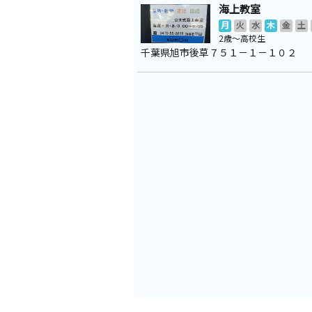
海上教室
月
火
水
木
金
土
2歳～高校生
千葉県旭市後草７５１－１－１０２