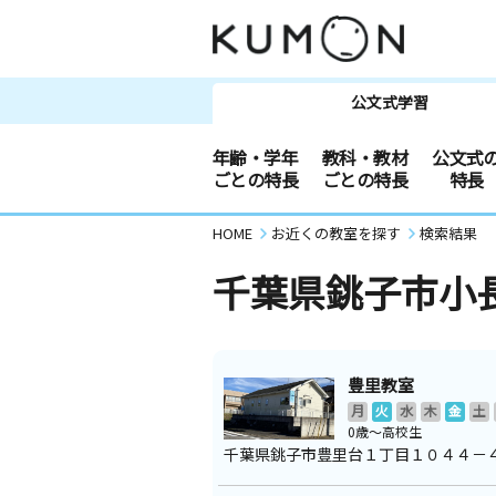
公文式学習
年齢・学年
教科・教材
公文式
ごとの特長
ごとの特長
特長
HOME
お近くの教室を探す
検索結果
千葉県銚子市小
豊里教室
月
火
水
木
金
土
0歳～高校生
千葉県銚子市豊里台１丁目１０４４－