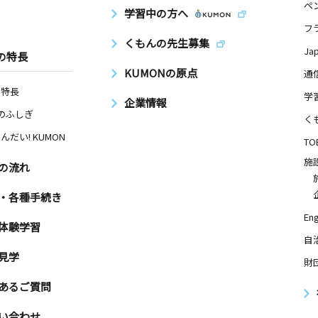
ペ
学習中の方へ
フ
くもんの先生募集
Ja
の特長
KUMONの原点
通
の特長
学
企業情報
Nのふしぎ
く
んだい! KUMON
TO
施
の流れ
・各種手続き
Eng
体験学習
自
見学
財
あるご質問
い合わせ