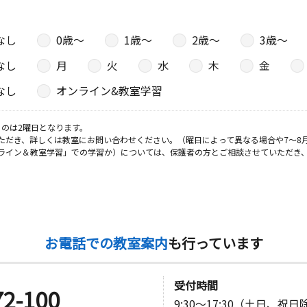
なし
0歳〜
1歳〜
2歳〜
3歳〜
なし
月
火
水
木
金
なし
オンライン&教室学習
のは2曜日となります。
ただき、詳しくは教室にお問い合わせください。（曜日によって異なる場合や7～8
ライン＆教室学習」での学習か）については、保護者の方とご相談させていただき
お電話での教室案内
も行っています
受付時間
72-100
9:30～17:30（土日、祝