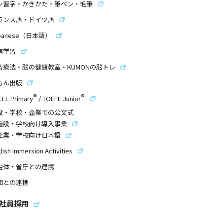
ン習字・かきかた・筆ペン・毛筆
ランス語・ドイツ語
panese（日本語）
信学習
習療法・脳の健康教室・KUMONの脳トレ
もん出版
®
®
EFL Primary
/
TOEFL Junior
設・学校・企業での公文式
施設・学校向け導入事業
企業・学校向け日本語
lish Immersion Activities
治体・省庁との連携
団との連携
社員採用