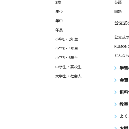
3歳
英語
年少
国語
年中
公文式
年長
公文式
小学1・2年生
KUMO
小学3・4年生
どんなも
小学5・6年生
中学生・高校生
学習
大学生・社会人
会費
無料
教室
よく
お問