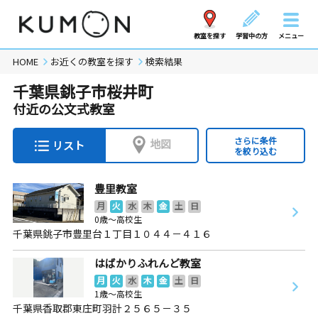
教室を探す
学習中の方
メニュー
HOME
お近くの教室を探す
検索結果
千葉県銚子市桜井町
付近の公文式教室
さらに条件
地図
リスト
を絞り込む
豊里教室
月
火
水
木
金
土
日
0歳～高校生
千葉県銚子市豊里台１丁目１０４４－４１６
はばかりふれんど教室
月
火
水
木
金
土
日
1歳～高校生
千葉県香取郡東庄町羽計２５６５－３５