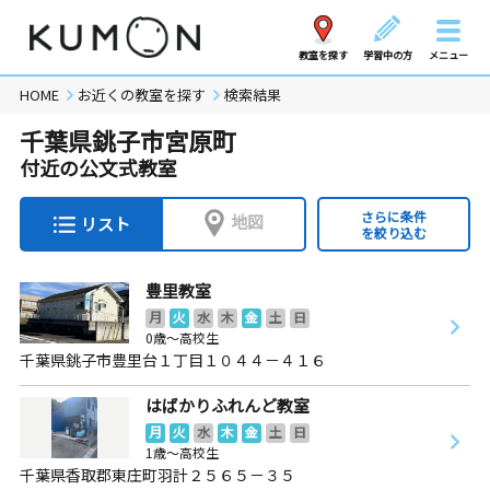
教室を探す
学習中の方
メニュー
HOME
お近くの教室を探す
検索結果
千葉県銚子市宮原町
付近の公文式教室
さらに条件
地図
リスト
を絞り込む
豊里教室
月
火
水
木
金
土
日
0歳～高校生
千葉県銚子市豊里台１丁目１０４４－４１６
はばかりふれんど教室
月
火
水
木
金
土
日
1歳～高校生
千葉県香取郡東庄町羽計２５６５－３５