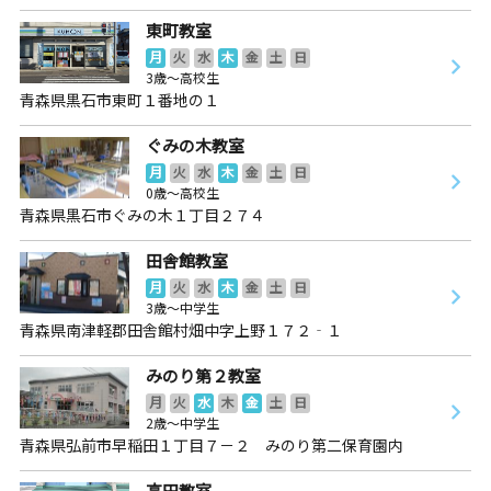
東町教室
月
火
水
木
金
土
日
3歳～高校生
青森県黒石市東町１番地の１
ぐみの木教室
月
火
水
木
金
土
日
0歳～高校生
青森県黒石市ぐみの木１丁目２７４
田舎館教室
月
火
水
木
金
土
日
3歳～中学生
青森県南津軽郡田舎館村畑中字上野１７２‐１
みのり第２教室
月
火
水
木
金
土
日
2歳～中学生
青森県弘前市早稲田１丁目７－２ みのり第二保育園内
高田教室