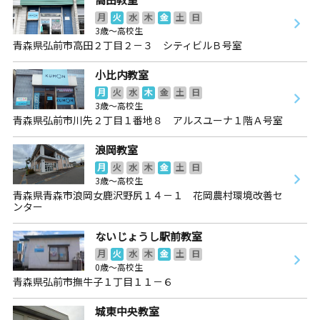
月
火
水
木
金
土
日
3歳～高校生
青森県弘前市高田２丁目２－３ シティビルＢ号室
小比内教室
月
火
水
木
金
土
日
3歳～高校生
青森県弘前市川先２丁目１番地８ アルスユーナ１階Ａ号室
浪岡教室
月
火
水
木
金
土
日
3歳～高校生
青森県青森市浪岡女鹿沢野尻１４－１ 花岡農村環境改善セ
ンター
ないじょうし駅前教室
月
火
水
木
金
土
日
0歳～高校生
青森県弘前市撫牛子１丁目１１－６
城東中央教室