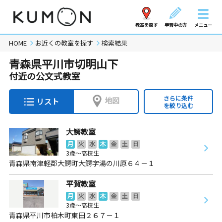
教室を探す
学習中の方
メニュー
HOME
お近くの教室を探す
検索結果
青森県平川市切明山下
付近の公文式教室
さらに条件
地図
リスト
を絞り込む
大鰐教室
月
火
水
木
金
土
日
3歳～高校生
青森県南津軽郡大鰐町大鰐字湯の川原６４－１
平賀教室
月
火
水
木
金
土
日
3歳～高校生
青森県平川市柏木町東田２６７－１