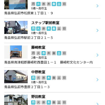
月
火
水
木
金
土
日
0歳～高校生
青森県弘前市松原東１丁目１‐９
ステップ駅前教室
月
火
水
木
金
土
日
0歳～高校生
青森県弘前市駅前２丁目２１－５
藤崎教室
月
火
水
木
金
土
日
2歳～高校生
青森県南津軽郡藤崎町西豊田１－１ 藤崎町文化センター内
中野教室
月
火
水
木
金
土
日
0歳～高校生
青森県弘前市豊原２丁目１－３
野田教室
月
火
水
木
金
土
日