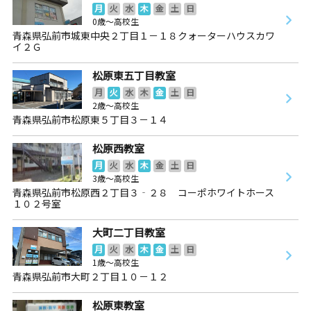
月
火
水
木
金
土
日
0歳～高校生
青森県弘前市城東中央２丁目１－１８クォーターハウスカワ
イ２Ｇ
松原東五丁目教室
月
火
水
木
金
土
日
2歳～高校生
青森県弘前市松原東５丁目３－１４
松原西教室
月
火
水
木
金
土
日
3歳～高校生
青森県弘前市松原西２丁目３‐２８ コーポホワイトホース
１０２号室
大町二丁目教室
月
火
水
木
金
土
日
1歳～高校生
青森県弘前市大町２丁目１０－１２
松原東教室