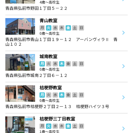
4歳～高校生
青森県弘前市野田１丁目５－２２
青山教室
月
火
水
木
金
土
日
0歳～高校生
青森県弘前市青山１丁目１９－１２ アーバンヴィラⅡ 青
山１０２
城南教室
月
火
水
木
金
土
日
0歳～高校生
青森県弘前市城南２丁目６－１２
桔梗野教室
月
火
水
木
金
土
日
0歳～高校生
青森県弘前市桔梗野２丁目２ー１３ 桔梗野ハイツ３号
桔梗野三丁目教室
月
火
水
木
金
土
日
1歳～高校生