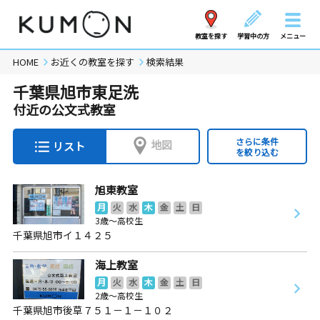
教室を探す
学習中の方
メニュー
HOME
お近くの教室を探す
検索結果
千葉県旭市東足洗
付近の公文式教室
さらに条件
地図
リスト
を絞り込む
旭東教室
月
火
水
木
金
土
日
3歳～高校生
千葉県旭市イ１４２５
海上教室
月
火
水
木
金
土
日
2歳～高校生
千葉県旭市後草７５１－１－１０２