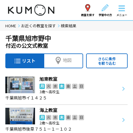
教室を探す
学習中の方
メニュー
HOME
お近くの教室を探す
検索結果
千葉県旭市野中
付近の公文式教室
さらに条件
地図
リスト
を絞り込む
旭東教室
月
火
水
木
金
土
日
3歳～高校生
千葉県旭市イ１４２５
海上教室
月
火
水
木
金
土
日
2歳～高校生
千葉県旭市後草７５１－１－１０２