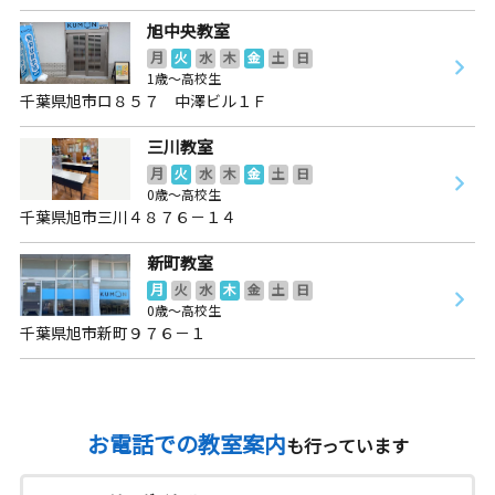
旭中央教室
月
火
水
木
金
土
日
1歳～高校生
千葉県旭市ロ８５７ 中澤ビル１Ｆ
三川教室
月
火
水
木
金
土
日
0歳～高校生
千葉県旭市三川４８７６－１４
新町教室
月
火
水
木
金
土
日
0歳～高校生
千葉県旭市新町９７６－１
お電話での教室案内
も行っています