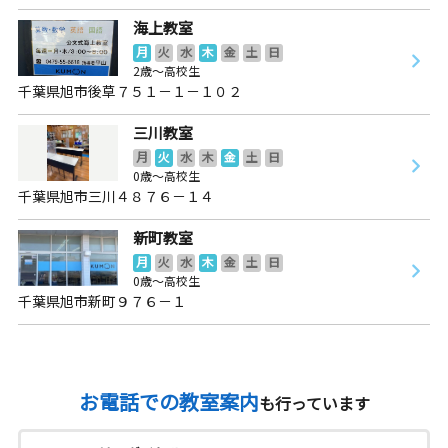
海上教室
月
火
水
木
金
土
日
2歳～高校生
千葉県旭市後草７５１－１－１０２
三川教室
月
火
水
木
金
土
日
0歳～高校生
千葉県旭市三川４８７６－１４
新町教室
月
火
水
木
金
土
日
0歳～高校生
千葉県旭市新町９７６－１
お電話での教室案内
も行っています