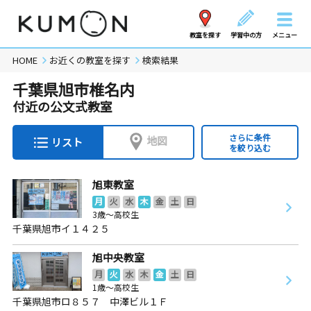
教室を探す
学習中の方
メニュー
HOME
お近くの教室を探す
検索結果
千葉県旭市椎名内
付近の公文式教室
さらに条件
地図
リスト
を絞り込む
旭東教室
月
火
水
木
金
土
日
3歳～高校生
千葉県旭市イ１４２５
旭中央教室
月
火
水
木
金
土
日
1歳～高校生
千葉県旭市ロ８５７ 中澤ビル１Ｆ