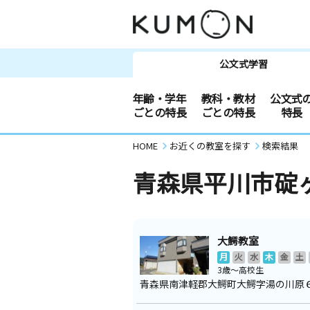
公文式学習
年齢・学年
教科・教材
公文式
ごとの特長
ごとの特長
特長
HOME
お近くの教室を探す
検索結果
青森県平川市碇
大鰐教室
月
火
水
木
金
土
3歳～高校生
青森県南津軽郡大鰐町大鰐字湯の川原