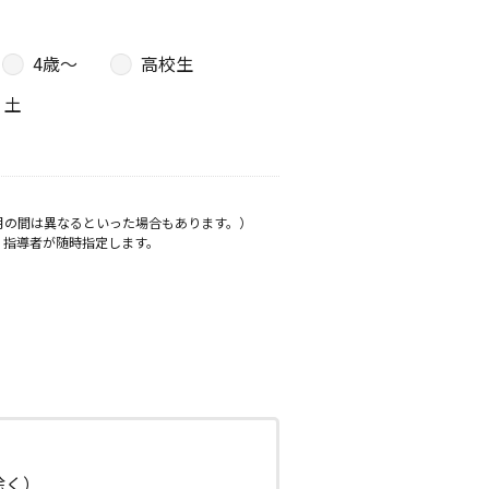
4歳〜
高校生
土
月の間は異なるといった場合もあります。）
、指導者が随時指定します。
日除く）