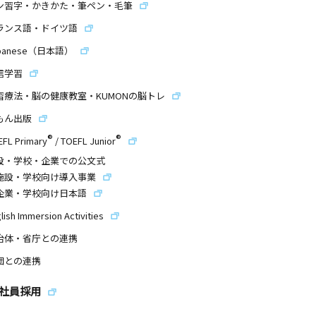
ン習字・かきかた・筆ペン・毛筆
ランス語・ドイツ語
panese（日本語）
信学習
習療法・脳の健康教室・KUMONの脳トレ
もん出版
®
®
EFL Primary
/
TOEFL Junior
設・学校・企業での公文式
施設・学校向け導入事業
企業・学校向け日本語
lish Immersion Activities
治体・省庁との連携
団との連携
社員採用