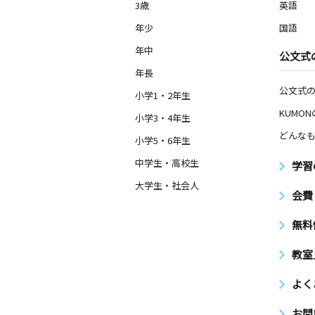
3歳
英語
年少
国語
年中
公文式
年長
公文式
小学1・2年生
KUMO
小学3・4年生
どんなも
小学5・6年生
中学生・高校生
学習
大学生・社会人
会費
無料
教室
よく
お問