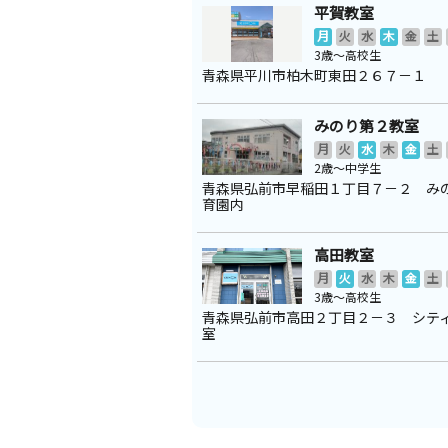
平賀教室
月
火
水
木
金
土
3歳～高校生
青森県平川市柏木町東田２６７－１
みのり第２教室
月
火
水
木
金
土
2歳～中学生
青森県弘前市早稲田１丁目７－２ み
育園内
高田教室
月
火
水
木
金
土
3歳～高校生
青森県弘前市高田２丁目２－３ シテ
室