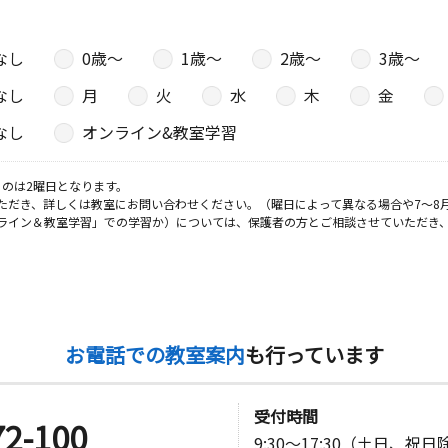
なし
0歳〜
1歳〜
2歳〜
3歳〜
なし
月
火
水
木
金
なし
オンライン&教室学習
のは2曜日となります。
ただき、詳しくは教室にお問い合わせください。（曜日によって異なる場合や7～8
ライン＆教室学習」での学習か）については、保護者の方とご相談させていただき
お電話での教室案内
も行っています
受付時間
72-100
9:30～17:30（土日、祝