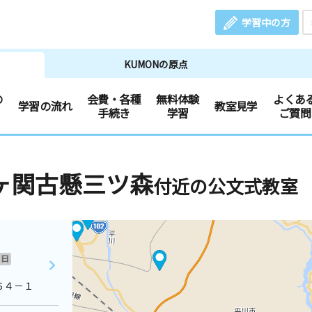
学習中の方
KUMONの原点
の
会費・各種
無料体験
よくあ
学習の流れ
教室見学
手続き
学習
ご質問
ヶ関古懸三ツ森
付近の公文式教室
日
６４－１