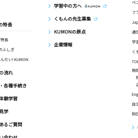
ペ
学習中の方へ
フ
くもんの先生募集
Ja
の特長
KUMONの原点
通
の特長
学
企業情報
Nのふしぎ
く
んだい! KUMON
TO
施
の流れ
・各種手続き
Eng
体験学習
自
見学
財
あるご質問
い合わせ