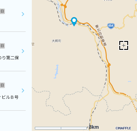
日
日
のり第二保
日
ィビルＢ号
8km