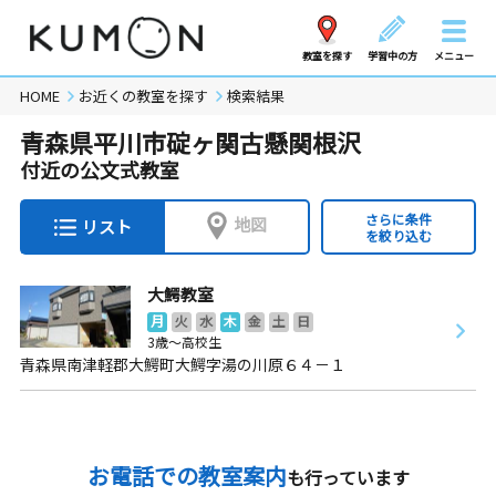
教室を探す
学習中の方
メニュー
HOME
お近くの教室を探す
検索結果
青森県平川市碇ヶ関古懸関根沢
付近の公文式教室
さらに条件
地図
リスト
を絞り込む
大鰐教室
月
火
水
木
金
土
日
3歳～高校生
青森県南津軽郡大鰐町大鰐字湯の川原６４－１
お電話での教室案内
も行っています