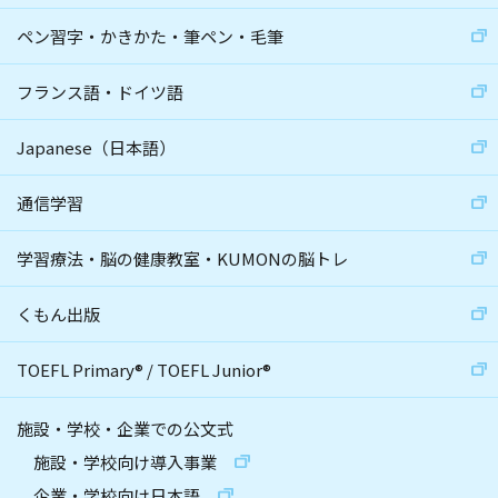
ペン習字・かきかた・筆ペン・毛筆
フランス語・ドイツ語
Japanese（日本語）
通信学習
学習療法・脳の健康教室・KUMONの脳トレ
くもん出版
TOEFL Primary
®
/
TOEFL Junior
®
施設・学校・企業での公文式
施設・学校向け導入事業
企業・学校向け日本語