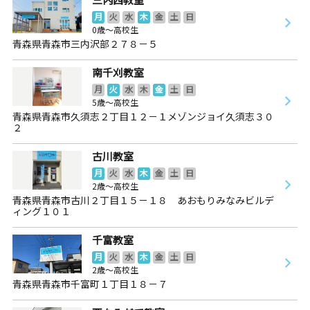
月
火
水
木
金
土
日
0歳～高校生
青森県青森市三内沢部２７８－５
南千刈教室
月
火
水
木
金
土
日
5歳～高校生
青森県青森市久須志２丁目１２－１メゾンジョイ久須志３０
２
古川教室
月
火
水
木
金
土
日
2歳～高校生
青森県青森市古川２丁目１５－１８ あおもりみなみビルデ
ィング１０１
千富教室
月
火
水
木
金
土
日
2歳～高校生
青森県青森市千富町１丁目１８－７