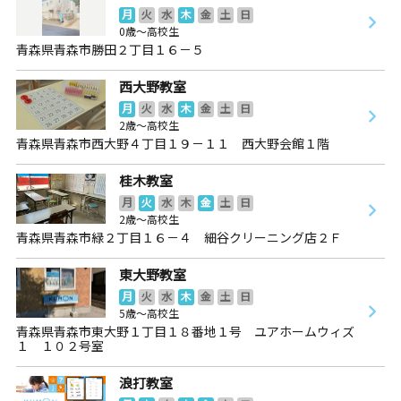
月
火
水
木
金
土
日
0歳～高校生
青森県青森市勝田２丁目１６－５
西大野教室
月
火
水
木
金
土
日
2歳～高校生
青森県青森市西大野４丁目１９－１１ 西大野会館１階
桂木教室
月
火
水
木
金
土
日
2歳～高校生
青森県青森市緑２丁目１６－４ 細谷クリーニング店２Ｆ
東大野教室
月
火
水
木
金
土
日
5歳～高校生
青森県青森市東大野１丁目１８番地１号 ユアホームウィズ
１ １０２号室
浪打教室