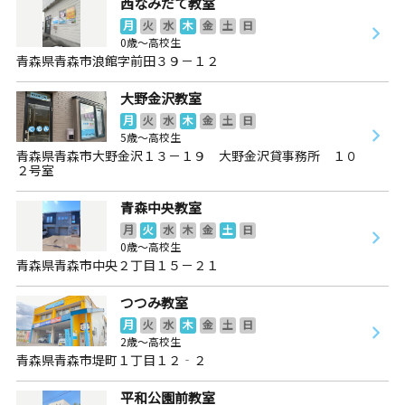
西なみだて教室
月
火
水
木
金
土
日
0歳～高校生
青森県青森市浪館字前田３９－１２
大野金沢教室
月
火
水
木
金
土
日
5歳～高校生
青森県青森市大野金沢１３－１９ 大野金沢貸事務所 １０
２号室
青森中央教室
月
火
水
木
金
土
日
0歳～高校生
青森県青森市中央２丁目１５－２１
つつみ教室
月
火
水
木
金
土
日
2歳～高校生
青森県青森市堤町１丁目１２‐２
平和公園前教室