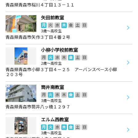
青森県青森市桜川４丁目１３－１１
矢田前教室
月
火
水
木
金
土
日
3歳～高校生
青森県青森市矢作３丁目４番２号
小柳小学校前教室
月
火
水
木
金
土
日
2歳～高校生
青森県青森市小柳３丁目４－２５ アーバンスペース小柳
２０３号
筒井南教室
月
火
水
木
金
土
日
3歳～高校生
青森県青森市筒井八ッ橋１２９７
エルム西教室
月
火
水
木
金
土
日
3歳～高校生