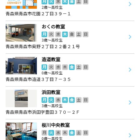
月
火
水
木
金
土
日
2歳～高校生
青森県青森市花園２丁目３９－１
おくの教室
月
火
水
木
金
土
日
3歳～高校生
青森県青森市奥野２丁目２２番２１号
造道教室
月
火
水
木
金
土
日
0歳～高校生
青森県青森市造道３丁目７－３５
浜田教室
月
火
水
木
金
土
日
3歳～高校生
青森県青森市浜田字豊田３７０－２Ｆ
桜川中央教室
月
火
水
木
金
土
日
0歳～高校生