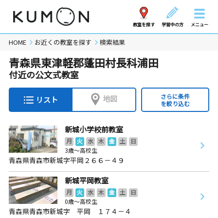
教室を探す
学習中の方
メニュー
HOME
お近くの教室を探す
検索結果
青森県東津軽郡蓬田村長科浦田
付近の公文式教室
さらに条件
地図
リスト
を絞り込む
新城小学校前教室
月
火
水
木
金
土
日
3歳～高校生
青森県青森市新城字平岡２６６－４９
新城平岡教室
月
火
水
木
金
土
日
0歳～高校生
青森県青森市新城字 平岡 １７４－４