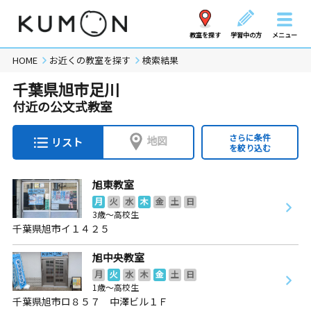
教室を探す
学習中の方
メニュー
HOME
お近くの教室を探す
検索結果
千葉県旭市足川
付近の公文式教室
さらに条件
地図
リスト
を絞り込む
旭東教室
月
火
水
木
金
土
日
3歳～高校生
千葉県旭市イ１４２５
旭中央教室
月
火
水
木
金
土
日
1歳～高校生
千葉県旭市ロ８５７ 中澤ビル１Ｆ