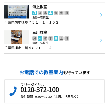
海上教室
月
火
水
木
金
土
日
2歳～高校生
千葉県旭市後草７５１－１－１０２
三川教室
月
火
水
木
金
土
日
0歳～高校生
千葉県旭市三川４８７６－１４
お電話での教室案内
も行っています
フリーダイヤル
0120-372-100
受付時間
9:30～17:30（土日、祝日除く）