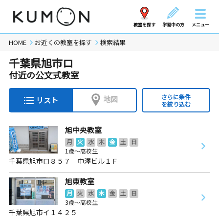
教室を探す
学習中の方
メニュー
HOME
お近くの教室を探す
検索結果
千葉県旭市ロ
付近の公文式教室
さらに条件
地図
リスト
を絞り込む
旭中央教室
月
火
水
木
金
土
日
1歳～高校生
千葉県旭市ロ８５７ 中澤ビル１Ｆ
旭東教室
月
火
水
木
金
土
日
3歳～高校生
千葉県旭市イ１４２５